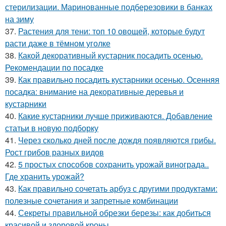
стерилизации. Маринованные подберезовики в банках
на зиму
37.
Растения для тени: топ 10 овощей, которые будут
расти даже в тёмном уголке
38.
Какой декоративный кустарник посадить осенью.
Рекомендации по посадке
39.
Как правильно посадить кустарники осенью. Осенняя
посадка: внимание на декоративные деревья и
кустарники
40.
Какие кустарники лучше приживаются. Добавление
статьи в новую подборку
41.
Через сколько дней после дождя появляются грибы.
Рост грибов разных видов
42.
5 простых способов сохранить урожай винограда..
Где хранить урожай?
43.
Как правильно сочетать арбуз с другими продуктами:
полезные сочетания и запретные комбинации
44.
Секреты правильной обрезки березы: как добиться
красивой и здоровой кроны