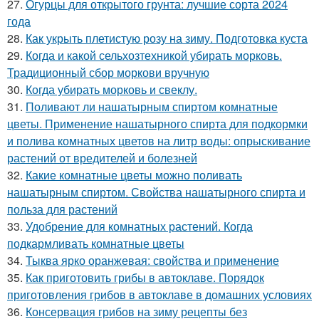
27.
Огурцы для открытого грунта: лучшие сорта 2024
года
28.
Как укрыть плетистую розу на зиму. Подготовка куста
29.
Когда и какой сельхозтехникой убирать морковь.
Традиционный сбор моркови вручную
30.
Когда убирать морковь и свеклу.
31.
Поливают ли нашатырным спиртом комнатные
цветы. Применение нашатырного спирта для подкормки
и полива комнатных цветов на литр воды: опрыскивание
растений от вредителей и болезней
32.
Какие комнатные цветы можно поливать
нашатырным спиртом. Свойства нашатырного спирта и
польза для растений
33.
Удобрение для комнатных растений. Когда
подкармливать комнатные цветы
34.
Тыква ярко оранжевая: свойства и применение
35.
Как приготовить грибы в автоклаве. Порядок
приготовления грибов в автоклаве в домашних условиях
36.
Консервация грибов на зиму рецепты без