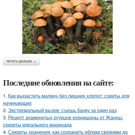
читать дальше →
Последние обновления на сайте:
1.
Как вырастить малину без лишних хлопот: советы для
начинающих
2.
Экстремальный вызов: съешь банку за один раз
3.
Рецепт знаменитых огурцов корнишоны от Жанны:
секреты идеального маринада
4.
Секреты хранения: как сохранить яблоки свежими до