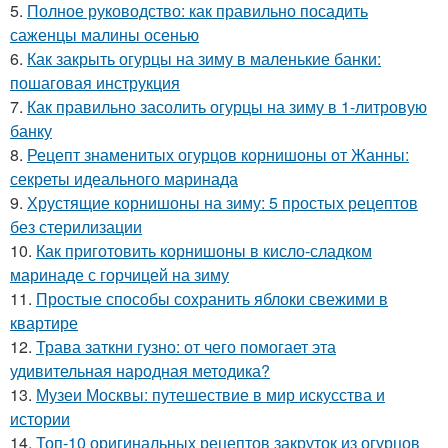
5.
Полное руководство: как правильно посадить
саженцы малины осенью
6.
Как закрыть огурцы на зиму в маленькие банки:
пошаговая инструкция
7.
Как правильно засолить огурцы на зиму в 1-литровую
банку
8.
Рецепт знаменитых огурцов корнишоны от Жанны:
секреты идеального маринада
9.
Хрустящие корнишоны на зиму: 5 простых рецептов
без стерилизации
10.
Как приготовить корнишоны в кисло-сладком
маринаде с горчицей на зиму
11.
Простые способы сохранить яблоки свежими в
квартире
12.
Трава заткни гузно: от чего помогает эта
удивительная народная методика?
13.
Музеи Москвы: путешествие в мир искусства и
истории
14.
Топ-10 оригинальных рецептов закруток из огурцов