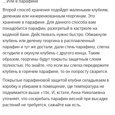
…Или в парафине
Второй способ хранения подойдет маленьким клубням,
деленкам или начеренкованным георгинам. Это
хранение в парафине. Для данного способа вам
понадобится парафин, разогретый в кастрюле на
водяной бане. Действовать нужно быстро. Обмакнули
клубень или деленку георгина в расплавленный
парафин и тут же достали, дали стечь парафину, слегка
остудили и окунули клубень с другого конца. Таким
образом, георгины будут покрыты защитным слоем
полностью. Но знайте, что если вы слегка передержите
клубень в горячем парафине, то он попросту сварится.
Покрытые парафиновой защитой клубни складываем в
коробку и убираем в помещение, где температура не
поднимается выше +15є. И, кстати, Анна Николаевна
уточняет, что соскребать парафин весной при высадке
растений не требуется, сажайте как есть.