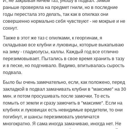
И, не закрывая ничем таз, уношу в подвал. Зимой
раньше проверяла на предмет гнили, но в последние
годы перестала это делать, так как в опилках они
совершенно нормально себя чувствуют - не мокрые и не
сохнут.
Также в этот же таз с опилками, к георгинам, я
складываю все клубни и луковицы, которые выкапываю
на зиму - гладиолусы, каллы. Каждый год все отлично
перезимовывает. Пытались в свое время хранить в тазу
и в песке, но подгнивало. Видимо, впитывалась сырость
подвала.
Было бы очень замечательно, если, как положено, перед
закладкой в подвал замачивать клубни в "максиме" на 30
мин. и потом просушивать после замочки. То есть
помыть от земли и сразу замочить в "максиме". Если на
клубнях и луковицах есть невидимые вредители, то они
погибнут, и шансы перезимовать увеличатся
многократно. Я сама иногда замачиваю, иногда нет. Не