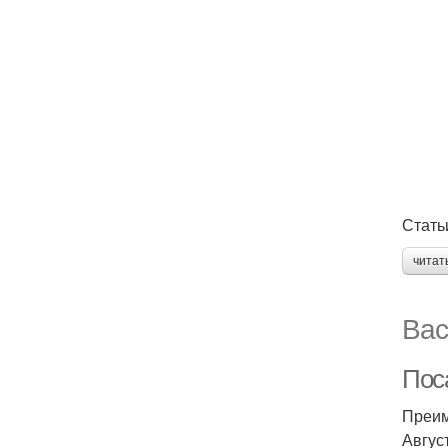
Стать
читат
Вас
Поса
Преим
Авгус