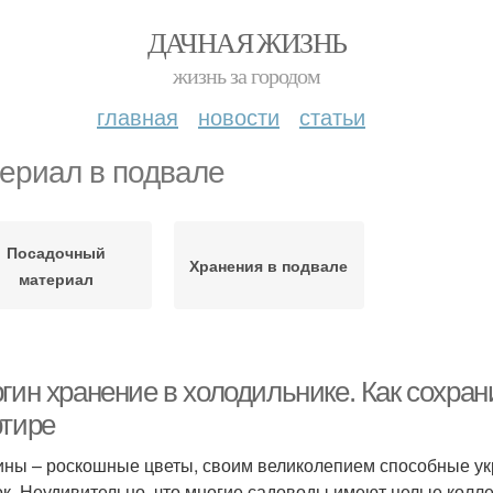
ДАЧНАЯ ЖИЗНЬ
жизнь за городом
главная
новости
статьи
ериал в подвале
Посадочный
Хранения в подвале
материал
гин хранение в холодильнике. Как сохран
ртире
ины – роскошные цветы, своим великолепием способные у
ок. Неудивительно, что многие садоводы имеют целые кол