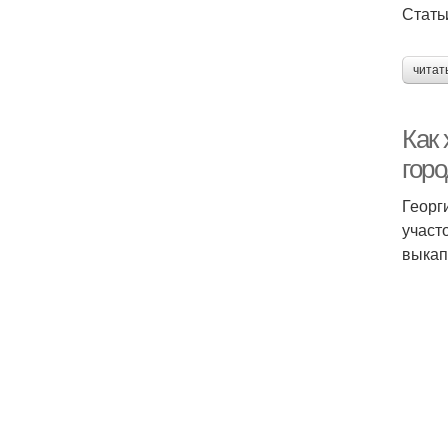
Стать
читат
Как 
горо
Георг
участ
выкап