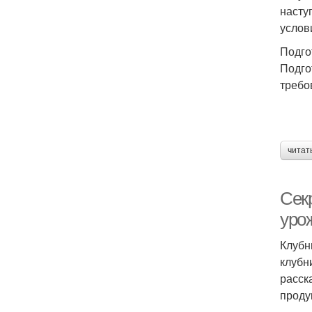
насту
услов
Подго
Подго
требо
читат
Сек
уро
Клубн
клубн
расск
проду