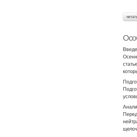
читат
Осо
Введ
Осенн
стать
котор
Подго
Подго
услов
Анали
Перед
нейтр
щелоч