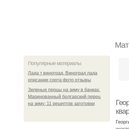
Мат
Популярные материалы
Лада т виноград. Виноград лада
описание сорта фото отзывы
Зеленые перцы на зиму в банках.
Маринованный болгарский перец
Геор
на зиму: 11 рецептов заготовки
ква
Георг
участ