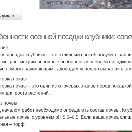
ь дальше →
бенности осенней посадки клубники: сов
ение
яя посадка клубники – это отличный способ получить ранни
е мы рассмотрим основные особенности осенней посадки кл
ые помогут начинающим садоводам успешно вырастить эту 
товка почвы
товка почвы – это один из ключевых этапов перед посадко
ия для роста растений.
з почвы
 началом работ необходимо определить состав почвы. Клу
альные почвы с уровнем pH 5,5–6,5. Если ваша почва слишк
ная – торф.