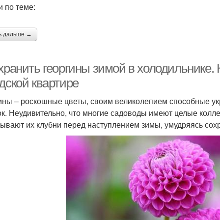
и по теме:
ь дальше →
хранить георгины зимой в холодильнике. 
дской квартире
ины – роскошные цветы, своим великолепием способные у
ок. Неудивительно, что многие садоводы имеют целые кол
ывают их клубни перед наступлением зимы, умудряясь сохра