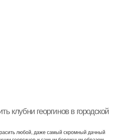
ить клубни георгинов в городской
красить любой, даже самый скромный дачный
лекции георгинов и самым бережным образом