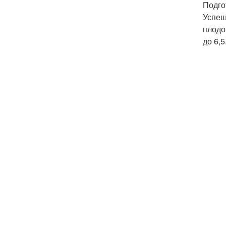
Подго
Успеш
плодо
до 6,