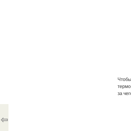
Чтобы
термо
за че
⇦