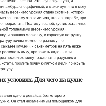
частично - весной. Это - суперкультура, и
топинамбура специфичный, и максимум, что я могу
 часть весеннего урожая отдаю скотине, которой
стро, потому что заметила, что и в погребе, при
о прорастать. Поэтому весной, кустик оставляю,
ьной топинамбур (весеннего урожая).
шку, и раннюю морковку, и корневую петрушку.
пературу почвы можно по-разному, но
и сажаете клубни), и сантиметров на пять ниже
о раскопать ямку, приложить ладонь, или
ерез несколько минут раскопать градусник и
кстати, пролить почву кипятком и/или прикрыть
ературу.
х условиях. Для чего на кухне
вания одного девайса, без которого
кухню. Он стал незаменимым помощником для