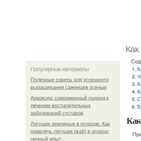
Как
Сод
К
Популярные материалы
Ч
Полезные советы для успешного
К
выращивания саженцев осенью
К
Аркоксиа: современный подход к
С
лечению воспалительных
В
заболеваний суставов
Как
Лягушки земляные в огороде. Как
привлечь лягушек (жаб) в огород:
При
личный опыт