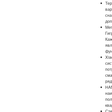
Тер
вар
сна
доп
Мег
Гиг
Каж
явл
фун
Xia
сис
пот
сма
ряд
HAM
наи
пол
ква
Сте