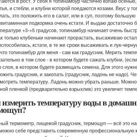
гаются в рост. У себя я топинамбур частично копаю осенью, 
тья, и стебли, и клубни которой поедаются козами. Вкус у 
лать, это положить его в салат, или в суп, поэтому большую
 витаминная подкормка очень кстати. И выдаю достаточно бы
пературе +3-+5 градусов, топинамбур начинает очень быстр
ак только клубеньки начинают прорастать, высаживаю остал
способилась, кстати, в те же сроки высаживать и лук-черну
 что топинамбур для меня - сам как градусник. Мерить тем
зательно в том слое - в котором будете сажать клубни, (есл
о слоя, в котором будете размещать семена. Для этого нужн
ожить градусник, и закопать (градусник, ладонь не надо). Ч
мотреть температуру. Ладонь можно убрать раньше. Можно, 
ной пленкой (предварительно взрыхлив) это увеличит темп
 измерить температуру воды в домашни
мощуп?
ный термометр, пищевой градусник, термощуп — всё это наз
можно себе представить современную профессиональную 