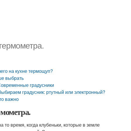
 термометра.
чего на кухне термощуп?
ше выбрать
 Современные градусники
Выбираем градусник: ртутный или электронный?
то важно
рмометра.
 то время, когда клубеньки, которые в земле