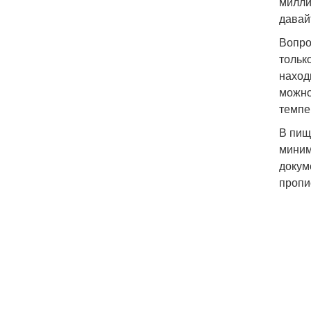
милли
давай
Вопро
тольк
наход
можно
темпе
В пищ
миним
докум
пропи