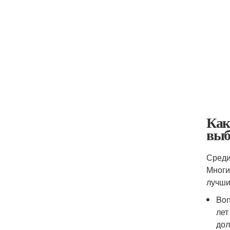
Как
выб
Среди
Многи
лучши
Bon
лет
дол