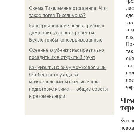
тро
лис
Схема Тихельмана отопления. Что
сде
такое петля Тихельмана?
эта
Консервирование белых грибов в
тем
домашних условиях рецепты.
и к
Белые грибы консервированные
При
Осенние клубники: как правильно
так
посадить их в открытый грунт
обя
тог
Как укрыть на зиму можжевельник.
пол
Особенности ухода за
пос
можжевельником осенью и при
чер
подготовке к зиме — общие советы
и рекомендации
Чем
тер
Кухон
невоз