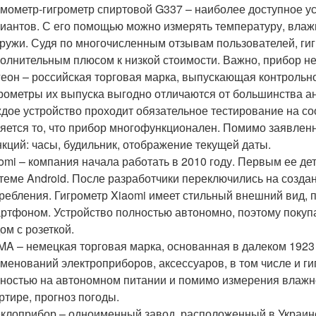
мометр-гигрометр спиртовой G337 – наиболее доступное у
иантов. С его помощью можно измерять температуру, влажн
ружи. Судя по многочисленным отзывам пользователей, гиг
олнительным плюсом к низкой стоимости. Важно, прибор не
еон – российская торговая марка, выпускающая контрольн
рометры их выпуска выгодно отличаются от большинства а
дое устройство проходит обязательное тестирование на 
яется то, что прибор многофункционален. Помимо заявленн
кций: часы, будильник, отображение текущей даты.
omi – компания начала работать в 2010 году. Первым ее д
теме Android. После разработчики переключились на созда
ребления. Гигрометр Xiaomi имеет стильный внешний вид, 
ртфоном. Устройство полностью автономно, поэтому покуп
ом с розеткой.
A – немецкая торговая марка, основанная в далеком 1923 
менований электроприборов, аксессуаров, в том числе и г
ностью на автономном питании и помимо измерения влажно
ртире, прогноз погоды.
клоприбор – одноименный завод, расположенный в Украин