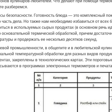
онов кулинаров-любителей. Что делают при помощи термом
те разберемся.
сы безопасности. Готовность блюда — это комплексный пок
о часть дела. Но также нам необходимо избавиться от всех 
иться в используемых сырых продуктах (в основном речь иде
 основательной термической обработкой, причем достаточн
ратуры и продержать ее несколько десятков секунд.
евой промышленности, в общепите и в любительской кули
альной температурной обработки для разных видов проду
ентах, закреплены в технологических картах. Эти порогов
сываются в программах электронных термометров и печата