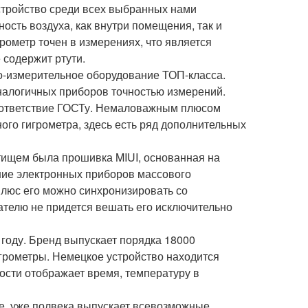
стройство среди всех выбранных нами
ость воздуха, как внутри помещения, так и
рометр точен в измерениях, что является
 содержит ртути.
о-измерительное оборудование ТОП-класса.
налогичных приборов точностью измерений.
соответствие ГОСТу. Немаловажным плюсом
ого гигрометра, здесь есть ряд дополнительных
етищем была прошивка MIUI, основанная на
ние электронных приборов массового
плюс его можно синхронизировать со
ателю не придется вешать его исключительно
году. Бренд выпускает порядка 18000
игрометры. Немецкое устройство находится
сти отображает время, температуру в
е, уже полвека выпускает всевозможные