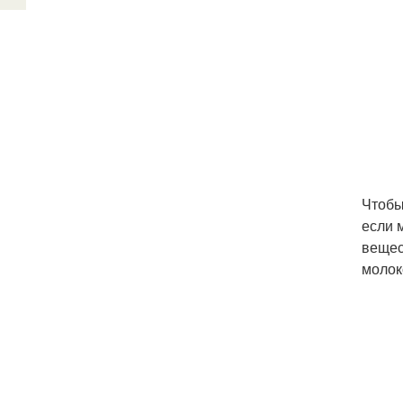
Чтобы
если 
вещес
молок