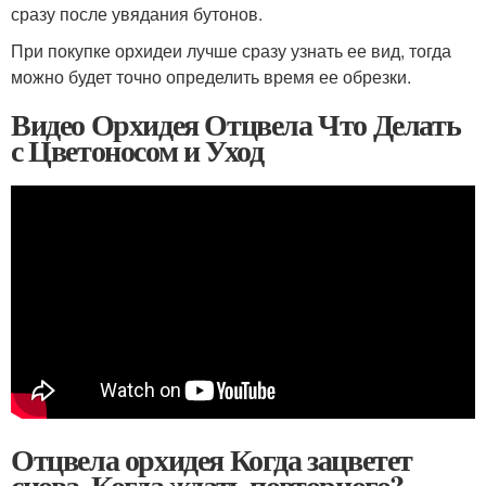
сразу после увядания бутонов.
При покупке орхидеи лучше сразу узнать ее вид, тогда
можно будет точно определить время ее обрезки.
Видео Орхидея Отцвела Что Делать
с Цветоносом и Уход
Отцвела орхидея Когда зацветет
снова. Когда ждать повторного?