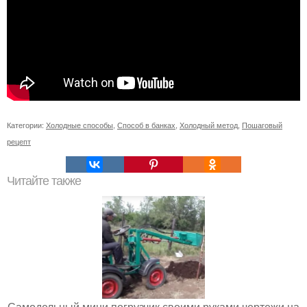
Категории:
Холодные способы
,
Способ в банках
,
Холодный метод
,
Пошаговый
рецепт
Читайте также
Самодельный мини погрузчик своими руками чертежи на