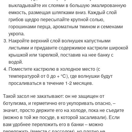
выкладывайте их слоями в большую эмалированную
емкость, размещая шляпками вниз. Каждый слой
грибов щедро пересыпайте крупной солью,
горошинами перца, ароматным тмином и семенами
укропа.
Накройте верхний слой волнушек капустными
листьями и придавите содержимое кастрюли широкой
крышкой или тарелкой, поставив на нее банку с
водой.
Поместите кастрюлю в холодное место (с
температурой от 0 до + ℃), где волнушки будут
просаливаться в течение 1-2 месяцев.
Такой засол не закатывают: он не защищен от
ботулизма, и герметично его укупоривать опасно, –
значит, просто держите его на холоде, пока не съедите
(можно в той же посуде, в которой засаливали). Если
вам удобнее переложить его в банки – можно
переложить (вместе с рассолом), но плотно не