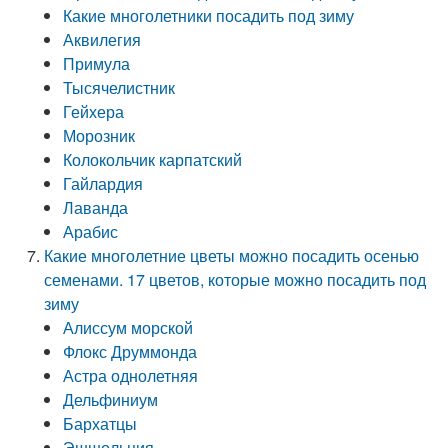
Какие многолетники посадить под зиму
Аквилегия
Примула
Тысячелистник
Гейхера
Морозник
Колокольчик карпатский
Гайлардия
Лаванда
Арабис
Какие многолетние цветы можно посадить осенью
семенами. 17 цветов, которые можно посадить под
зиму
Алиссум морской
Флокс Друммонда
Астра однолетняя
Дельфиниум
Бархатцы
Эшшольция