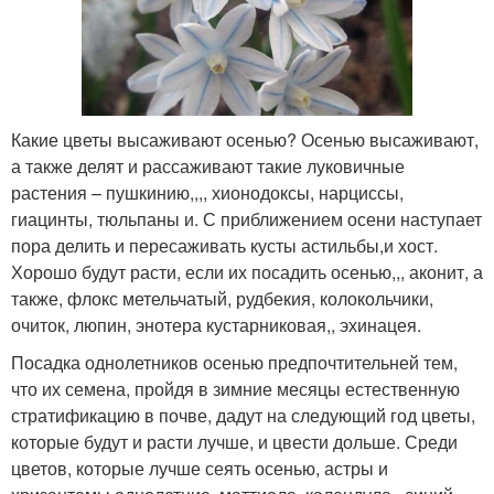
Какие цветы высаживают осенью? Осенью высаживают,
а также делят и рассаживают такие луковичные
растения – пушкинию,,,, хионодоксы, нарциссы,
гиацинты, тюльпаны и. С приближением осени наступает
пора делить и пересаживать кусты астильбы,и хост.
Хорошо будут расти, если их посадить осенью,,, аконит, а
также, флокс метельчатый, рудбекия, колокольчики,
очиток, люпин, энотера кустарниковая,, эхинацея.
Посадка однолетников осенью предпочтительней тем,
что их семена, пройдя в зимние месяцы естественную
стратификацию в почве, дадут на следующий год цветы,
которые будут и расти лучше, и цвести дольше. Среди
цветов, которые лучше сеять осенью, астры и