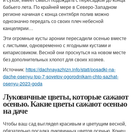
бабьего лета. По крайней мере в Северо-Западном
регионе начиная с конца сентября полив можно
однозначно передать со своих плеч небесной
канцелярии…
Эти огромные кусты аронии пересадили осенью вместе
с листьями, одновременно с ягодными кустами и
кипарисовиком. Весной они проснуться на новом месте
без дополнительных хлопот для своих хозяев.
Источник:
https://dachnayazhizn.info/stati/posadki-na-
dache-osenyu-top-7-sovetov-ogorodnikam-chto-sazhat-
osenyu-2023-goda
Луковичные цветы, которые сажают
осенью. Какие цветы сажают осенью
на даче
Чтобы ваш сад выглядел красивым и цветущим весной,
обязательно посадка луковичных цветов осенью. Конец