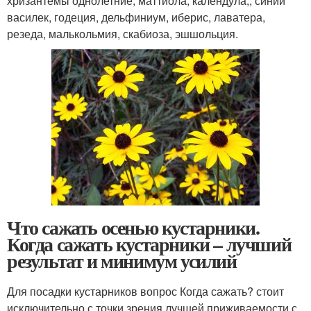
хризантемы однолетние, маттиола, календула,, синий
василек, годеция, дельфиниум, иберис, лаватера,
резеда, малькольмия, скабиоза, эшшольция.
Что сажать осенью кустарники.
Когда сажать кустарники – лучший
результат и минимум усилий
Для посадки кустарников вопрос Когда сажать? стоит
исключительно с точки зрения лучшей приживаемости с