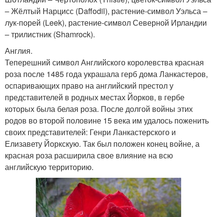
– Жёлтый Нарцисс (Daffodil), растение-символ Уэльса –
лук-порей (Leek), растение-символ Северной Ирландии
– трилистник (Shamrock).
Англия.
Теперешний символ Английского королевства красная
роза после 1485 года украшала герб дома Ланкастеров,
оспаривающих право на английский престол у
представителей в родных местах Йорков, в гербе
которых была белая роза. После долгой войны этих
родов во второй половине 15 века им удалось поженить
своих представителей: Генри Ланкастерского и
Елизавету Йоркскую. Так был положен конец войне, а
красная роза расширила свое влияние на всю
английскую территорию.