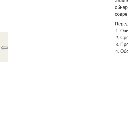
Знает
обнар
совре
Перед
Очи
Сре
⇦
Про
Обс