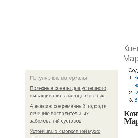
Кон
Мар
Сод
К
Популярные материалы
н
Полезные советы для успешного
К
выращивания саженцев осенью
В
Аркоксиа: современный подход к
Кон
лечению воспалительных
Мар
заболеваний суставов
Устойчивые к морковной мухе: