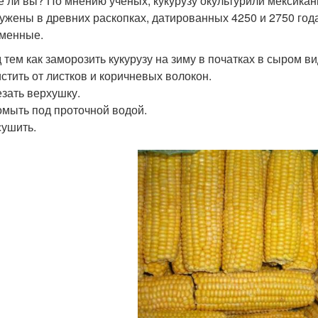
е ли вы? По мнению учёных, кукурузу окультурили мексикан
ужены в древних раскопках, датированных 4250 и 2750 года
менные.
 тем как заморозить кукурузу на зиму в початках в сыром в
стить от листков и коричневых волокон.
зать верхушку.
мыть под проточной водой.
ушить.