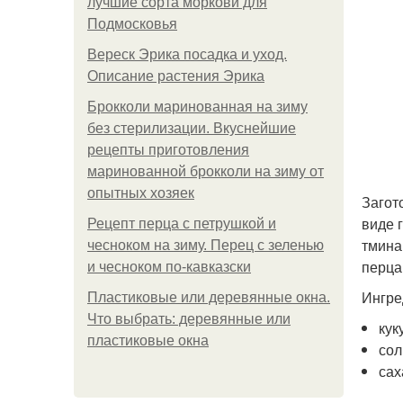
лучшие сорта моркови для
Подмосковья
Вереск Эрика посадка и уход.
Описание растения Эрика
Брокколи маринованная на зиму
без стерилизации. Вкуснейшие
рецепты приготовления
маринованной брокколи на зиму от
опытных хозяек
Загот
виде 
Рецепт перца с петрушкой и
тмина
чесноком на зиму. Перец с зеленью
перца
и чесноком по-кавказски
Ингре
Пластиковые или деревянные окна.
Что выбрать: деревянные или
кук
пластиковые окна
сол
сах