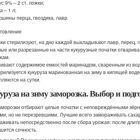
ус 9% – 2 ст. ложки;
а – 1 л;
ошины перца, гвоздика, лавр.
товление
ки стерилизуют, на дно каждой выкладывают лавр, перец, г
ые или разрезанные на части кукурузные початки отварива
кам.
ивают содержимое емкостей маринадом, сваренным из воды,
рилизуется кукуруза маринованная на зиму в кипящей воде 
пляются на сутки.
уруза на зиму заморозка. Выбор и подг
аморозки отбирают целые початки с неповреждёнными зёр
ми, но не перезревшими. Лучшие всего замораживать саха
аживать непосредственно после сбора урожая: после длител
шится сочность.