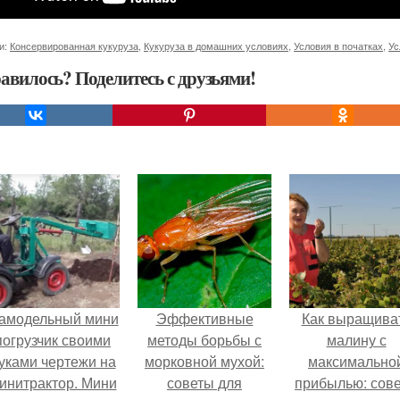
и:
Консервированная кукуруза
,
Кукуруза в домашних условиях
,
Условия в початках
,
Ус
авилось? Поделитесь с друзьями!
амодельный мини
Эффективные
Как выращива
погрузчик своими
методы борьбы с
малину с
уками чертежи на
морковной мухой:
максимально
инитрактор. Мини
советы для
прибылью: сов