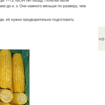
цы 7–12 тысяч лет назад. Початки были
ми до н. э. Они намного меньше по размеру, чем
иде, её нужно предварительно подготовить:
⇨