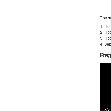
При з
Поч
Пр
Пр
Зёр
Ви