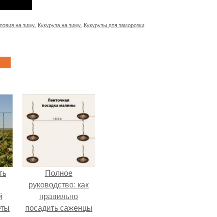
ловия на зиму
,
Кукуруза на зиму
,
Кукурузы для заморозки
ть
Полное
руководство: как
й
правильно
еты
посадить саженцы