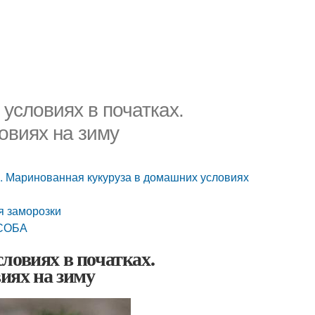
условиях в початках.
овиях на зиму
х. Маринованная кукуруза в домашних условиях
я заморозки
ОСОБА
ловиях в початках.
иях на зиму