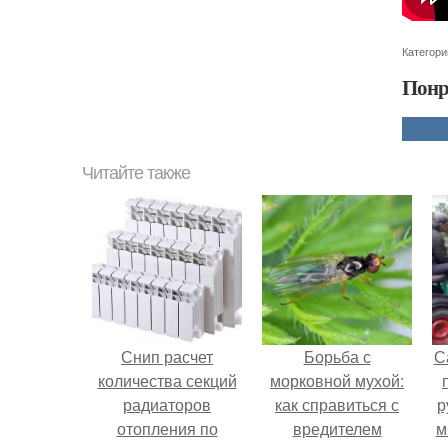
Категори
Понр
Читайте также
Снип расчет
Борьба с
С
количества секций
морковной мухой:
радиаторов
как справиться с
р
отопления по
вредителем
м