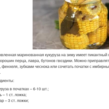
овленная маринованная кукуруза на зиму имеет пикантный п
горошин перца, лавра, бутонов гвоздики. Можно приправлят
, фенхеля, зубками чеснока или сочетать початки с имбирны
.
диенты:
уруза в початках – 6-10 шт.;
ь – 1 ст. ложка;
ар – 3 ст. ложки;