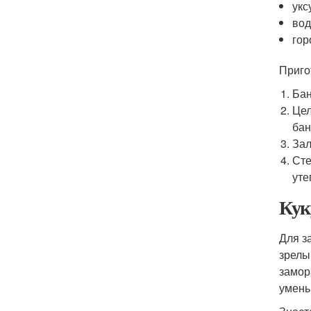
укс
вод
гор
Приго
Бан
Цел
бан
Зал
Сте
уте
Кук
Для з
зрелы
замор
умень