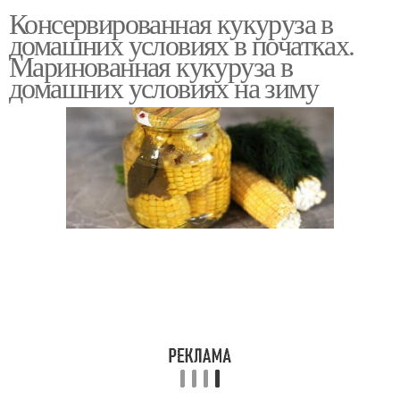
Консервированная кукуруза в
Кукурузы для
домашних условиях в початках.
заморозки
Маринованная кукуруза в
домашних условиях на зиму