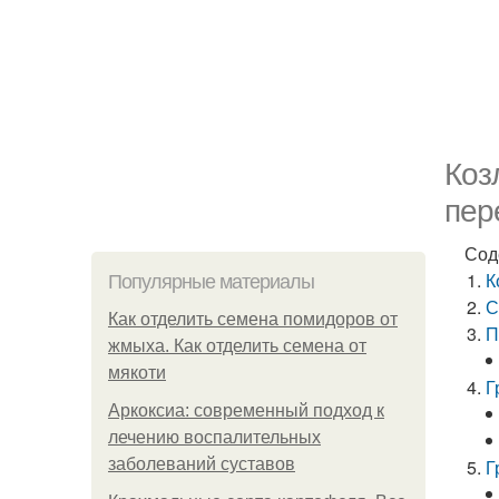
Коз
пер
Сод
К
Популярные материалы
С
Как отделить семена помидоров от
П
жмыха. Как отделить семена от
мякоти
Г
Аркоксиа: современный подход к
лечению воспалительных
заболеваний суставов
Г