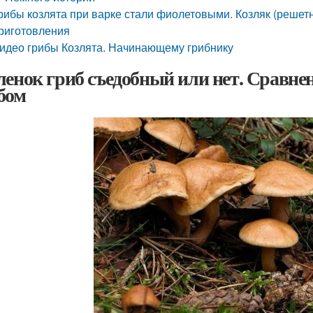
рибы козлята при варке стали фиолетовыми. Козляк (решет
риготовления
идео грибы Козлята. Начинающему грибнику
ленок гриб съедобный или нет. Сравне
бом