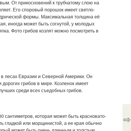
вым. От прикосновений к трубчатому слою на
еляет. Его споровый порошок имеет светло-
ндрической формы. Максимальная толщина её
кая, иногда может быть согнутой, у молодых
япка. Фото грибов козлят можно посмотреть в
я в лесах Евразии и Северной Америки. Он
и дорогих грибов в мире. Козленок имеет
 лучших среди всех съедобных грибов.
30 сантиметров, которая может быть красновато-
⇨
ь гладкой или морщинистой, а ее края обычно
торый может быть очень длинным и толстым.