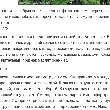
сравнить изображение козленка с фотографиями перечника
та не имеют юбки, как перечные маслята. К тому же перечн
 цвет.
.info
козленок является представителем семейства Болетовые. В 
ник, иванчик и др. Гриб козленок относительно малоизвест
ярные макромицеты, как подберезовики, маслята и подосино
слят они отличаются несколько меньшими размерами. Кроме 
ичительный признак маслят осенних.
ание
ляков шляпка имеет диаметр до 12 см. Как правило, у моло
орое время становится гладкой. Шляпка на ощупь слизистая,
невый, а иногда и светло-бурый. В сухую погоду она станов
ляпкой отсутствует. У молодых экземпляров гименофор красн
ового. У старших грибов мякоть жестковатая, плотная, упру
. Трубчатый слой макромицета — приросший к ножке. Изнача