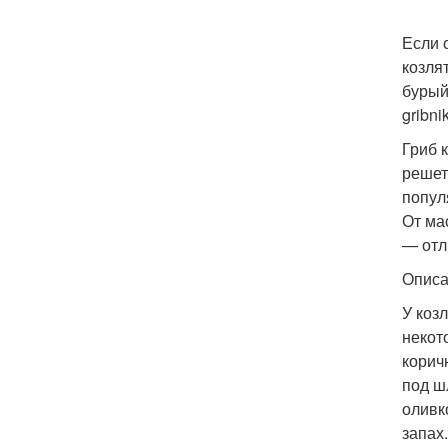
Если 
козля
бурый
gribnik
Гриб 
решет
попул
От ма
— отл
Опис
У коз
некот
корич
под ш
оливк
запах