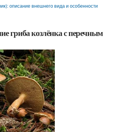
ник): описание внешнего вида и особенности
ние гриба козлёнка с перечным