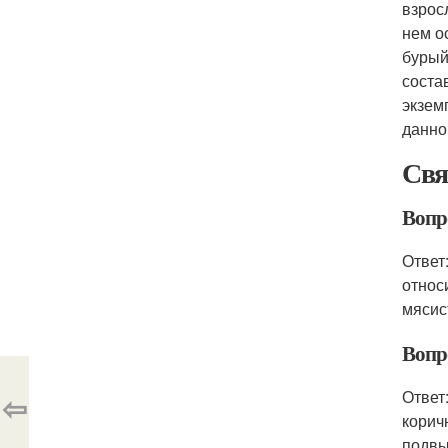
взрос
нем о
бурый
соста
экзем
данно
Свя
Вопро
Ответ
относ
мясис
Вопр
Ответ
⇦
корич
подвы