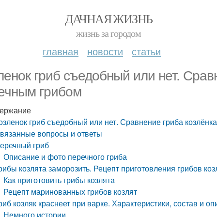
ДАЧНАЯ ЖИЗНЬ
жизнь за городом
главная
новости
статьи
ленок гриб съедобный или нет. Срав
ечным грибом
ержание
озленок гриб съедобный или нет. Сравнение гриба козлёнк
вязанные вопросы и ответы
еречный гриб
Описание и фото перечного гриба
рибы козлята заморозить. Рецепт приготовления грибов коз
Как приготовить грибы козлята
Рецепт маринованных грибов козлят
риб козляк краснеет при варке. Характеристики, состав и о
Немного истории