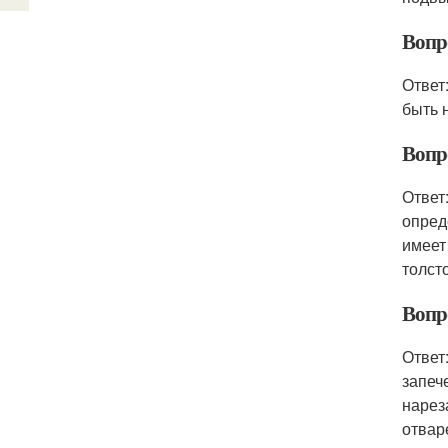
Вопро
Ответ
быть 
Вопр
Ответ
опред
имеет
толст
Вопро
Ответ
запеч
нарез
отвар