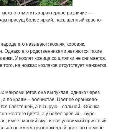
, можно отметить характерное различие —
икам присущ более яркий, насыщенный красно-
народе его называют: козляк, коровяк,
ен. Однако его родственниками являются такие
вики. У козлят кожица со шляпки не снимается.
того, на ножках козляков отсутствует манжетка
дых макромицетов она выпуклая, однако через
 а по краям – волнистая. Цвет её оранжево-
ится блестящей, а в сырую – сальной. Юбочка
о-желтого цвета, а у более зрелых – буро-
гая, имеет мягкий вкус и еле уловимый приятный
льно он имеет грязно-желтый цвет, но по мере