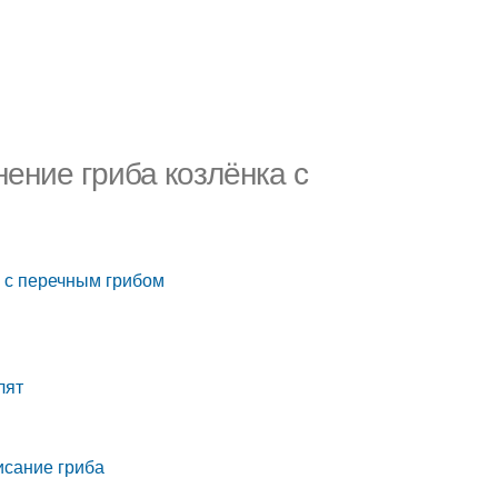
нение гриба козлёнка с
а с перечным грибом
лят
писание гриба