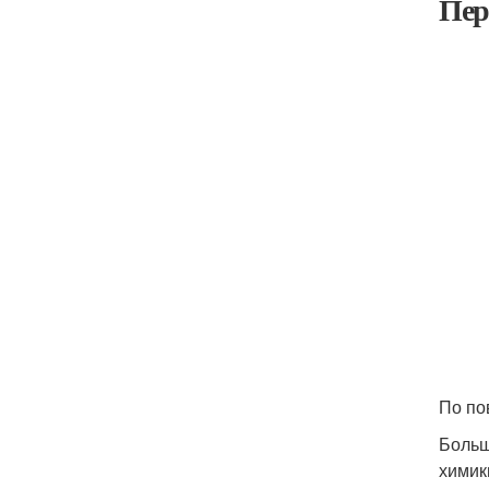
Пер
По по
Больш
химик