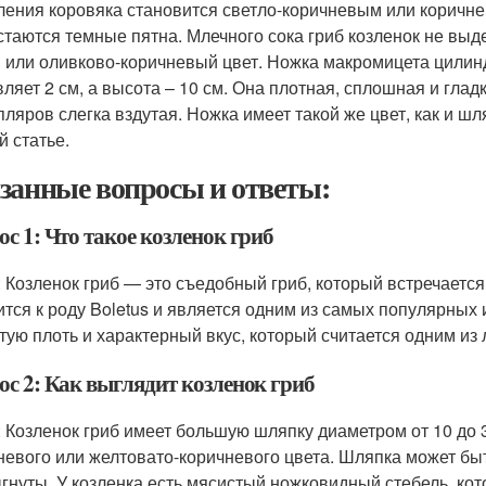
ления коровяка становится светло-коричневым или коричне
стаются темные пятна. Млечного сока гриб козленок не выд
 или оливково-коричневый цвет. Ножка макромицета цили
вляет 2 см, а высота – 10 см. Она плотная, сплошная и глад
пляров слегка вздутая. Ножка имеет такой же цвет, как и шл
й статье.
занные вопросы и ответы:
с 1: Что такое козленок гриб
: Козленок гриб — это съедобный гриб, который встречаетс
ится к роду Boletus и является одним из самых популярных 
тую плоть и характерный вкус, который считается одним из
ос 2: Как выглядит козленок гриб
: Козленок гриб имеет большую шляпку диаметром от 10 до 
невого или желтовато-коричневого цвета. Шляпка может быт
гнуты. У козленка есть мясистый ножковидный стебель, ко