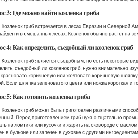
с 3: Где можно найти козленка гриба
: Козленок гриб встречается в лесах Евразии и Северной А
найден и в смешанных лесах. Козленок обычно растет на зем
ос 4: Как определить, съедобный ли козленок гриб
: Козленок гриб является съедобным, но есть некоторые ви
елить, съедобный ли козленок гриб, нужно внимательно из
 красновато-коричневую или желтовато-коричневую шляпку,
ой. Если шляпка зеленоватого цвета или ножка короткая и то
с 5: Как готовить козленка гриба
: Козленок гриб может быть приготовлен различными спосо
енный. Перед приготовлением гриб нужно тщательно промыт
ать на ломтики или кусочки и жарить на сковороде с масло
ен в бульоне или запечен в духовке с другими ингредиентами