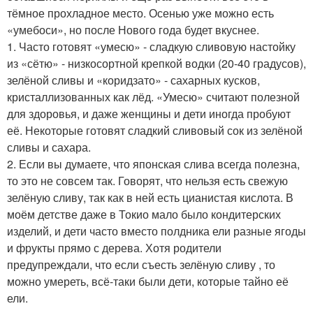
тёмное прохладное место. Осенью уже можно есть
«умебоси», но после Нового года будет вкуснее.
1. Часто готовят «умесю» - сладкую сливовую настойку
из «сётю» - низкосортной крепкой водки (20-40 градусов),
зелёной сливы и «коридзато» - сахарных кусков,
кристаллизованных как лёд. «Умесю» считают полезной
для здоровья, и даже женщины и дети иногда пробуют
её. Некоторые готовят сладкий сливовый сок из зелёной
сливы и сахара.
2. Если вы думаете, что японская слива всегда полезна,
то это не совсем так. Говорят, что нельзя есть свежую
зелёную сливу, так как в ней есть цианистая кислота. В
моём детстве даже в Токио мало было кондитерских
изделий, и дети часто вместо полдника ели разные ягоды
и фрукты прямо с дерева. Хотя родители
предупреждали, что если съесть зелёную сливу , то
можно умереть, всё-таки были дети, которые тайно её
ели.