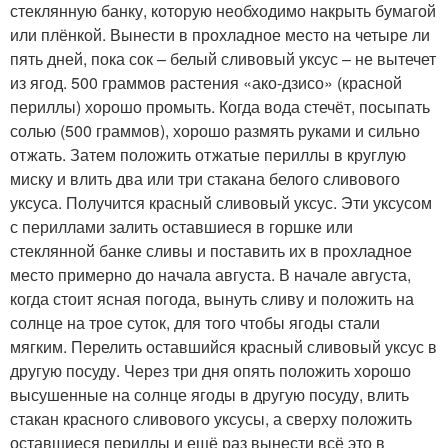
стеклянную банку, которую необходимо накрыть бумагой
или плёнкой. Вынести в прохладное место на четыре ли
пять дней, пока сок – белый сливовый уксус – не вытечет
из ягод. 500 граммов растения «ако-дзисо» (красной
периллы) хорошо промыть. Когда вода стечёт, посыпать
солью (500 граммов), хорошо размять руками и сильно
отжать. Затем положить отжатые периллы в круглую
миску и влить два или три стакана белого сливового
уксуса. Получится красный сливовый уксус. Эти уксусом
с периллами залить оставшиеся в горшке или
стеклянной банке сливы и поставить их в прохладное
место примерно до начала августа. В начале августа,
когда стоит ясная погода, вынуть сливу и положить на
солнце на трое суток, для того чтобы ягоды стали
мягким. Перелить оставшийся красный сливовый уксус в
другую посуду. Через три дня опять положить хорошо
высушенные на солнце ягоды в другую посуду, влить
стакан красного сливового уксусы, а сверху положить
оставшиеся периллы и ещё раз вынести всё это в