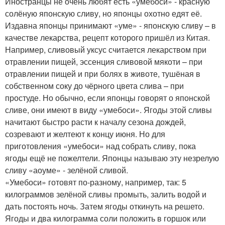
Иностранцы не очень любят есть «умебоси» - красную
солёную японскую сливу, но японцы охотно едят её.
Издавна японцы принимают «уме» - японскую сливу – в
качестве лекарства, рецепт которого пришёл из Китая.
Например, сливовый уксус считается лекарством при
отравлении пищей, эссенция сливовой мякоти – при
отравлении пищей и при болях в животе, тушёная в
собственном соку до чёрного цвета слива – при
простуде. Но обычно, если японцы говорят о японской
сливе, они имеют в виду «умебоси». Ягоды этой сливы
начитают быстро расти к началу сезона дождей,
созревают и желтеют к концу июня. Но для
приготовления «умебоси» над собрать сливу, пока
ягоды ещё не пожелтели. Японцы называю эту незрелую
сливу «аоуме» - зелёной сливой.
«Умебоси» готовят по-разному, например, так: 5
килограммов зелёной сливы промыть, залить водой и
дать постоять ночь. Затем ягоды откинуть на решето.
Ягоды и два килограмма соли положить в горшок или