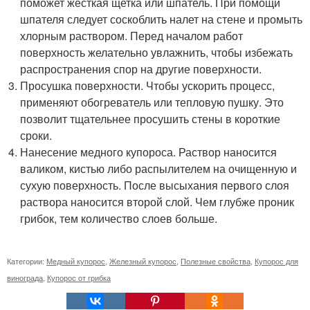
поможет жесткая щетка или шпатель. При помощи
шпателя следует соскоблить налет на стене и промыть
хлорным раствором. Перед началом работ
поверхность желательно увлажнить, чтобы избежать
распространения спор на другие поверхности.
Просушка поверхности. Чтобы ускорить процесс,
применяют обогреватель или тепловую пушку. Это
позволит тщательнее просушить стены в короткие
сроки.
Нанесение медного купороса. Раствор наносится
валиком, кистью либо распылителем на очищенную и
сухую поверхность. После высыхания первого слоя
раствора наносится второй слой. Чем глубже проник
грибок, тем количество слоев больше.
Категории:
Медный купорос
,
Железный купорос
,
Полезные свойства
,
Купорос для
винограда
,
Купорос от грибка