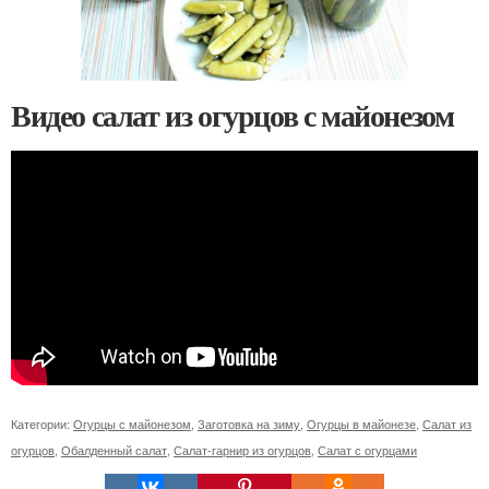
Видео салат из огурцов с майонезом
Категории:
Огурцы с майонезом
,
Заготовка на зиму
,
Огурцы в майонезе
,
Салат из
огурцов
,
Обалденный салат
,
Салат-гарнир из огурцов
,
Салат с огурцами