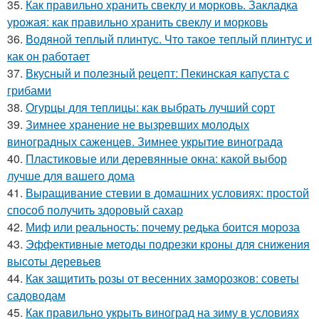
35.
Как правильно хранить свеклу и морковь. Закладка
урожая: как правильно хранить свеклу и морковь
36.
Водяной теплый плинтус. Что такое теплый плинтус и
как он работает
37.
Вкусный и полезный рецепт: Пекинская капуста с
грибами
38.
Огурцы для теплицы: как выбрать лучший сорт
39.
Зимнее хранение не вызревших молодых
виноградных саженцев. Зимнее укрытие винограда
40.
Пластиковые или деревянные окна: какой выбор
лучше для вашего дома
41.
Выращивание стевии в домашних условиях: простой
способ получить здоровый сахар
42.
Миф или реальность: почему редька боится мороза
43.
Эффективные методы подрезки кроны для снижения
высоты деревьев
44.
Как защитить розы от весенних заморозков: советы
садоводам
45.
Как правильно укрыть виноград на зиму в условиях