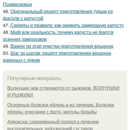
Подмосковья
46.
Оригинальный рецепт приготовления турши из
фасоли с капустой
47.
Секреты и правила: как оживить замерзшую капусту
48.
Миф или реальность: почему капуста не боится
осенних заморозков
49.
Важен ли этап очистки приготовления вешенок
50.
Шаг за шагом: рецепт приготовления вешенок
жареных с луком
Популярные материалы
Волнушки чем отличаются от рыжиков. ВОЛНУШКИ
И РЫЖИКИ
Основные болезни яблонь и их лечение. Болезни
яблонь: описание с фото, методы борьбы
Аркоксиа: современный подход к лечению
воспалительных заболеваний суставов