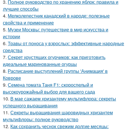
3.
Полное руководство по хранению яблок: правила и
лучшие способы
4.
Мелколепестник канадский в народе: полезные
свойства и применение
5.
Музеи Москвы: путешествие в мир искусства и
истории
6.
Травы от поноса у взрослых: эффективные народные
средства
7.
Секрет хрустящих огурчиков: как приготовить
идеальные маринованные огурцы
8.
Расписание выступлений группы 'Анимация' в
Коврове
9.
Семена томата Таня F1: скороспелый и
высокоурожайный выбор для вашего сада
10.
В мае сажаем хризантему мультифлора: секреты
успешного выращивания
11.
Секреты выращивания шаровидных хризантем
мультифлоры: полное руководство
12.
Как сохранить чеснок свежим долгие месяцы: