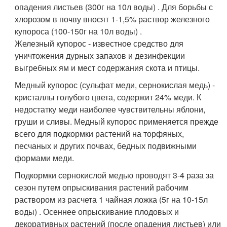
опадения листьев (300г на 10л воды) . Для борьбы с
хлорозом в почву вносят 1-1,5% раствор железного
купороса (100-150г на 10л воды) .
Железный купорос - известное средство для
уничтожения дурных запахов и дезинфекции
выгребных ям и мест содержания скота и птицы.
Медный купорос (сульфат меди, сернокислая медь) -
кристаллы голубого цвета, содержит 24% меди. К
недостатку меди наиболее чувствительны яблони,
груши и сливы. Медный купорос применяется прежде
всего для подкормки растений на торфяных,
песчаных и других почвах, бедных подвижными
формами меди.
Подкормки сернокислой медью проводят 3-4 раза за
сезон путем опрыскивания растений рабочим
раствором из расчета 1 чайная ложка (5г на 10-15л
воды) . Осеннее опрыскивание плодовых и
декоративных растений (после опадения листьев) или