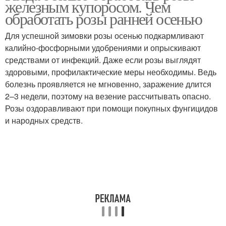
железным купоросом. Чем
выгребных ям
обработать розы ранней осенью
Для успешной зимовки розы осенью подкармливают
калийно-фосфорными удобрениями и опрыскивают
Купорос для обработки
Купорос для винограда
средствами от инфекций. Даже если розы выглядят
здоровыми, профилактические меры необходимы. Ведь
болезнь проявляется не мгновенно, заражение длится
2–3 недели, поэтому на везение рассчитывать опасно.
Применение в
Купорос для роз
Розы оздоравливают при помощи покупных фунгицидов
садоводстве
и народных средств.
Купорос на дачном
Купорос в чем
участке
Купорос на
Купорос в
виноградниках
виноградарстве