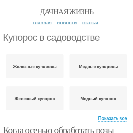
ДАЧНАЯ ЖИЗНЬ
главная
новости
статьи
Купорос в садоводстве
Железные купоросы
Медные купоросы
Железный купорос
Медный купорос
Показать все
Когда осенью обработать розы
Купорос для
Купорос от грибка