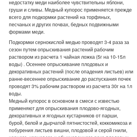
недостатку меди наиболее чувствительны яблони,
груши и сливы. Медный купорос применяется прежде
всего для подкормки растений на торфяных,
песчаных и других почвах, бедных подвижными
формами меди.
Подкормки сернокислой медью проводят 3-4 раза за
сезон путем опрыскивания растений рабочим
раствором из расчета 1 чайная ложка (5г на 10-15л
воды) . Осеннее опрыскивание плодовых и
декоративных растений (после опадения листьев) или
ранне-весеннее опрыскивание до распускания почек
проводят 3% рабочим раствором из расчета 30г на 1л
воды.
Медный купорос в основном в смеси с известью
применяют для опрыскивания плодово-ягодных,
декоративных и ягодных кустарников от парши,
бурой, белой и дырчатой пятнистостей, коккомикоза и
побурения листьев вишни, плодовой и серой гнили,