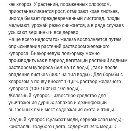
как хлороз. У растений, пораженных хлорозом,
приостанавливается рост, отмирают края листьев,
иногда бывает преждевременный листопад, плоды
мельчают, урожай резко снижается, а в ряде случаев
усыхают вершины и все дерево.
Чаще всего недостаток железа восполняется путем
опрыскивания растений раствором железного
купороса. Внекорневую подкормку можно
производить как в период вегетации растений водным
раствором купороса (50г на 1л воды) , так и после
опадения листьев (300г на 10л воды) . Для борьбы с
хлорозом в почву вносят 1-1,5% раствор железного
купороса (100-150г на 10л воды) .
Железный купорос - известное средство для
уничтожения дурных запахов и дезинфекции
выгребных ям и мест содержания скота и птицы.
Медный купорос (сульфат меди, сернокислая медь) -
кристаллы голубого цвета, содержит 24% меди. К