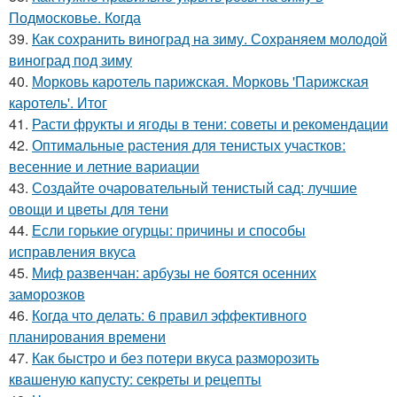
Подмосковье. Когда
39.
Как сохранить виноград на зиму. Сохраняем молодой
виноград под зиму
40.
Морковь каротель парижская. Морковь 'Парижская
каротель'. Итог
41.
Расти фрукты и ягоды в тени: советы и рекомендации
42.
Оптимальные растения для тенистых участков:
весенние и летние вариации
43.
Создайте очаровательный тенистый сад: лучшие
овощи и цветы для тени
44.
Если горькие огурцы: причины и способы
исправления вкуса
45.
Миф развенчан: арбузы не боятся осенних
заморозков
46.
Когда что делать: 6 правил эффективного
планирования времени
47.
Как быстро и без потери вкуса разморозить
квашеную капусту: секреты и рецепты