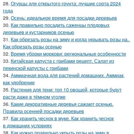
28.
Огурцы для открытого грунта: лучшие сорта 2024
года
29.
Осень: идеальное время для посадки деревьев
30.
Как правильно посадить саженцы плодовых
деревьев и кустарников осенью
31.
Как обрезать розы на зиму и когда укрывать розы на..
Как обрезать розы осенью
32.
Время уборки моркови: региональные особенности
33.
Китайская капуста с грибами рецепт. Салат из
пекинской капусты с грибами
34.
Аммиачная вода для растений домашних. Аммиак,
как удобрение
35.
Растения для тени: топ 10 овощей, которые будут
расти даже в тёмном уголке
36.
Какие декоративные деревья сажают осенью.
Правила осенней посадки деревьев
37.
Как хранить чеснок в муке. Как хранить чеснок
в домашних условиях
38.
Как нужно правильно укрыть розы на зиму в