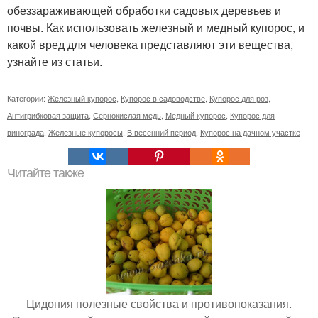
обеззараживающей обработки садовых деревьев и
почвы. Как использовать железный и медный купорос, и
какой вред для человека представляют эти вещества,
узнайте из статьи.
Категории:
Железный купорос
,
Купорос в садоводстве
,
Купорос для роз
,
Антигрибковая защита
,
Сернокислая медь
,
Медный купорос
,
Купорос для
винограда
,
Железные купоросы
,
В весенний период
,
Купорос на дачном участке
Читайте также
Цидония полезные свойства и противопоказания.