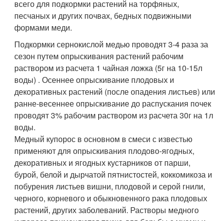
всего для подкормки растений на торфяных,
песчаных и других почвах, бедных подвижными
формами меди.
Подкормки сернокислой медью проводят 3-4 раза за
сезон путем опрыскивания растений рабочим
раствором из расчета 1 чайная ложка (5г на 10-15л
воды) . Осеннее опрыскивание плодовых и
декоративных растений (после опадения листьев) или
ранне-весеннее опрыскивание до распускания почек
проводят 3% рабочим раствором из расчета 30г на 1л
воды.
Медный купорос в основном в смеси с известью
применяют для опрыскивания плодово-ягодных,
декоративных и ягодных кустарников от парши,
бурой, белой и дырчатой пятнистостей, коккомикоза и
побурения листьев вишни, плодовой и серой гнили,
черного, корневого и обыкновенного рака плодовых
растений, других заболеваний. Растворы медного