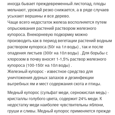
иногда бывает преждевременный листопад, плоды
мельчают, урожай резко снижается, а в ряде случаев
усыхают вершины и все дерево.
Чаще всего недостаток железа восполняется путем
опрыскивания растений раствором железного
купороса. Внекорневую подкормку можно
производить как в период вегетации растений водным
раствором купороса (50г на 1л воды) , так и после
опадения листьев (300г на 10л воды) . Для борьбы с
хлорозом в почву вносят 1-1,5% раствор железного
купороса (100-150г на 10л воды) .
Железный купорос - известное средство для
уничтожения дурных запахов и дезинфекции
выгребных ям и мест содержания скота и птицы.
Медный купорос (сульфат меди, сернокислая медь) -
кристаллы голубого цвета, содержит 24% меди. К
недостатку меди наиболее чувствительны яблони,
груши и сливы. Медный купорос применяется прежде