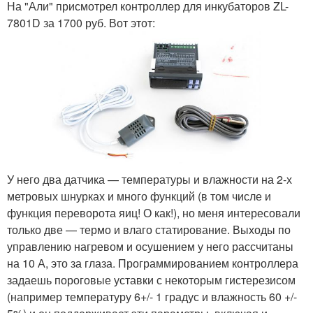
На "Али" присмотрел контроллер для инкубаторов ZL-
7801D за 1700 руб. Вот этот:
У него два датчика — температуры и влажности на 2-х
метровых шнурках и много функций (в том числе и
функция переворота яиц! О как!), но меня интересовали
только две — термо и влаго статирование. Выходы по
управлению нагревом и осушением у него рассчитаны
на 10 А, это за глаза. Программированием контроллера
задаешь пороговые уставки с некоторым гистерезисом
(например температуру 6+/- 1 градус и влажность 60 +/-