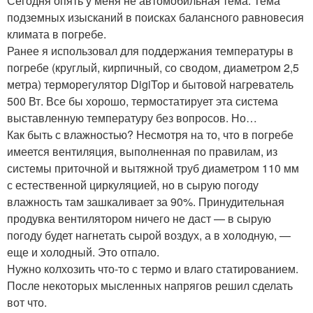
Сегодня опять у меня не автомобильная тема. Тема
подземных изысканий в поисках балансного равновесия
климата в погребе.
Ранее я использовал для поддержания температуры в
погребе (круглый, кирпичный, со сводом, диаметром 2,5
метра) терморегулятор DigiTop и бытовой нагреватель
500 Вт. Все бы хорошо, термостатирует эта система
выставленную температуру без вопросов. Но…
Как быть с влажностью? Несмотря на то, что в погребе
имеется вентиляция, выполненная по правилам, из
системы приточной и вытяжной труб диаметром 110 мм
с естественной циркуляцией, но в сырую погоду
влажность там зашкаливает за 90%. Принудительная
продувка вентилятором ничего не даст — в сырую
погоду будет нагнетать сырой воздух, а в холодную, —
еще и холодный. Это отпало.
Нужно колхозить что-то с термо и влаго статированием.
После некоторых мысленных напрягов решил сделать
вот что.