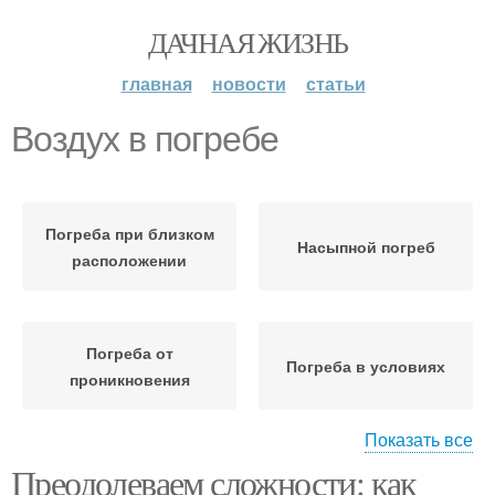
ДАЧНАЯ ЖИЗНЬ
главная
новости
статьи
Воздух в погребе
Погреба при близком
Насыпной погреб
расположении
Погреба от
Погреба в условиях
проникновения
Показать все
Преодолеваем сложности: как
Погреба от грунтовых
Температура в погребе