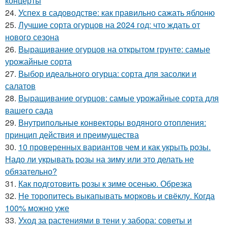
концерты
24.
Успех в садоводстве: как правильно сажать яблоню
25.
Лучшие сорта огурцов на 2024 год: что ждать от
нового сезона
26.
Выращивание огурцов на открытом грунте: самые
урожайные сорта
27.
Выбор идеального огурца: сорта для засолки и
салатов
28.
Выращивание огурцов: самые урожайные сорта для
вашего сада
29.
Внутрипольные конвекторы водяного отопления:
принцип действия и преимущества
30.
10 проверенных вариантов чем и как укрыть розы.
Надо ли укрывать розы на зиму или это делать не
обязательно?
31.
Как подготовить розы к зиме осенью. Обрезка
32.
Не торопитесь выкапывать морковь и свёклу. Когда
100% можно уже
33.
Уход за растениями в тени у забора: советы и