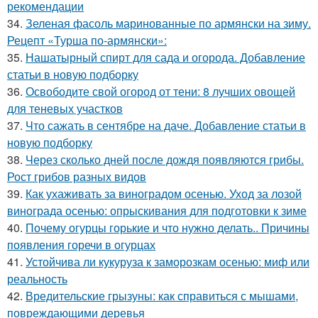
рекомендации
34.
Зеленая фасоль маринованные по армянски на зиму.
Рецепт «Турша по-армянски»:
35.
Нашатырный спирт для сада и огорода. Добавление
статьи в новую подборку
36.
Освободите свой огород от тени: 8 лучших овощей
для теневых участков
37.
Что сажать в сентябре на даче. Добавление статьи в
новую подборку
38.
Через сколько дней после дождя появляются грибы.
Рост грибов разных видов
39.
Как ухаживать за виноградом осенью. Уход за лозой
винограда осенью: опрыскивания для подготовки к зиме
40.
Почему огурцы горькие и что нужно делать.. Причины
появления горечи в огурцах
41.
Устойчива ли кукуруза к заморозкам осенью: миф или
реальность
42.
Вредительские грызуны: как справиться с мышами,
повреждающими деревья