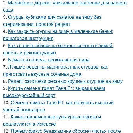
2.
Малиновое дерево: уникальное растение для вашего
сада
3.
Огурцы кубиками для салатов на зиму без
стерилизации: простой рецепт
4.
Как закрыть огурцы на зиму в маленькие банки:
пошаговая инструкция
5.
Как хранить яблоки на балконе осенью и зимой:
советы и рекомендации
6.
Бумага и солома: неожиданная пара
7.
Лучшие рецепты маринованных огурцов: как
приготовить вкусные соленья дома
8.
Рецепт заготовки резаных крупных огурцов на зиму
9.
Купить семена томат Таня F1: выращиваем
высокоурожайный сорт
10.
Семена томата Таня F1: как получить высокий
урожай помидоров
11.
Какие современные культурные проекты
реализуются в Ижевске
12.
Почему фикус бенджамина сбросил листья после