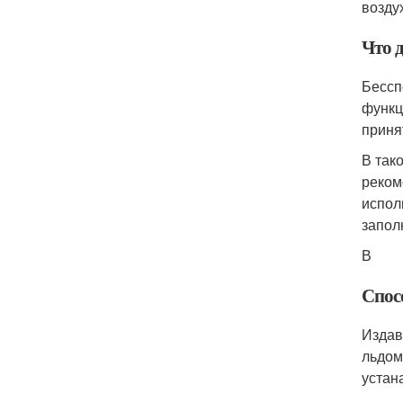
возду
Что д
Бессп
функц
приня
В так
реком
испол
запол
В
Спос
Издав
льдом
устан