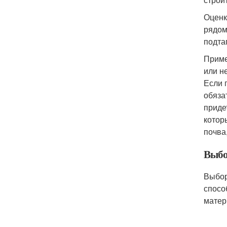
Оценк
рядом
подта
Приме
или н
Если 
обяза
приде
котор
почва
Выбо
Выбор
спосо
матер