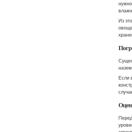
нужно
влажн
Из эт
овоще
хране
Погр
Сущес
назем
Если 
конст
случа
Оценк
Перед
урове
строи