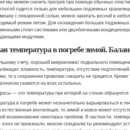
ня мы можем снизить прогрев при помощи обычных пластик
 способ годится только для небольших подземных хранилищ
мешку с поваренной солью, можно закопать весной в небол
одимый режим летом. Для охлаждения больших подземных
менными сплит-системами или двухблочными кондиционер
дающими модулями.
ая температура в погребе зимой. Бала
льшому счету, хороший микроклимат подвального помещени
вляющих: влажность, температура, отсутствие подтоплений.
мки, то о сохранении провизии говорить не придется. Кроме
атически скажется на всех остальных.
 росы — это температура при которой на стенах образуется 
ратура в погребе может незначительно варьироваться в те
о естественная вентиляция, то зимой и вовсе может отсутст
бой возникновение некоторых проблем. В частности, темпе
 этого не произошло, многие специалисты рекомендуют уст