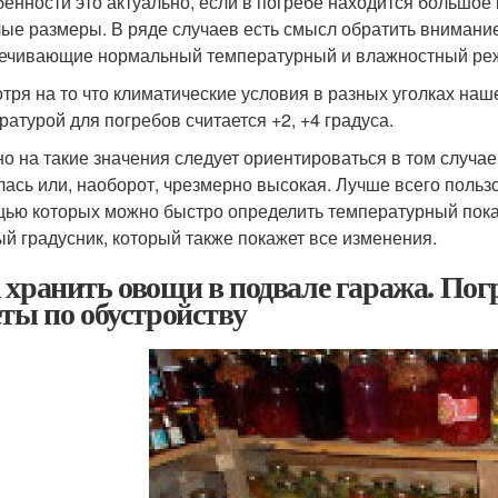
бенности это актуально, если в погребе находится большое
ые размеры. В ряде случаев есть смысл обратить внимание
ечивающие нормальный температурный и влажностный ре
тря на то что климатические условия в разных уголках на
ратурой для погребов считается +2, +4 градуса.
о на такие значения следует ориентироваться в том случае,
лась или, наоборот, чрезмерно высокая. Лучше всего польз
ью которых можно быстро определить температурный показ
ый градусник, который также покажет все изменения.
 хранить овощи в подвале гаража. Погр
еты по обустройству