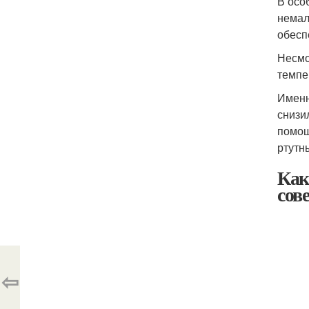
В осо
немал
обесп
Несмо
темпе
Именн
снизи
помощ
ртутн
Как
сов
⇦