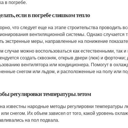
ха в погребе.
елать, если в погребе слишком тепло
орно, что следует еще на этапе строительства проводить в
ионирования вентиляционной системы. Однако случается та
ть экстренные меры, направленные на понижение показател
ом случае можно воспользоваться как естественными, так 
ендуется создать сквозняк, открыв двери (люк) и форточки;
ьзованию вентилятора или кондиционера. Помогут в охлажд
ненные снегом или льдом, и расположенные на полу или по
обы регулировки температуры летом
на известны народные методы регулировки температуры лет
 или снегом. Их объем зависел от того, какой уровень охл
авливались на пол подвала.