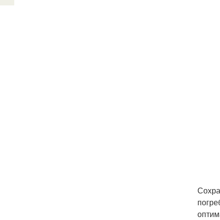
Сохра
погре
оптим