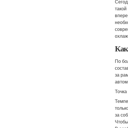
Сегод
такой
впере
необх
совре
охлаж
Как
По бо
соста
за ра
автом
Точка
Темпе
тольк
за со
Чтобы