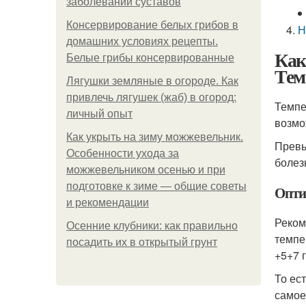
заболеваний суставов
Консервирование белых грибов в
Н
домашних условиях рецепты.
Как
Белые грибы консервированные
Тем
Лягушки земляные в огороде. Как
привлечь лягушек (жаб) в огород:
Темпе
личный опыт
возмо
Как укрыть на зиму можжевельник.
Превы
Особенности ухода за
болез
можжевельником осенью и при
подготовке к зиме — общие советы
Опти
и рекомендации
Реком
Осенние клубники: как правильно
темпе
посадить их в открытый грунт
+5+7 
То ес
самое