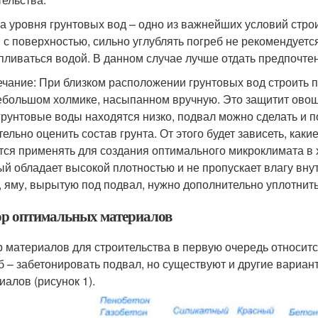
а уровня грунтовых вод – одно из важнейших условий стр
 с поверхностью, сильно углублять погреб не рекомендуется
пливаться водой. В данном случае лучше отдать предпочт
чание: При близком расположении грунтовых вод строить 
ебольшом холмике, насыпанном вручную. Это защитит овощи
грунтовые воды находятся низко, подвал можно сделать и п
тельно оценить состав грунта. От этого будет зависеть, ка
тся применять для создания оптимального микроклимата в 
ый обладает высокой плотностью и не пропускает влагу вну
, яму, вырытую под подвал, нужно дополнительно уплотнить,
р оптимальных материалов
 материалов для строительства в первую очередь относитс
б – забетонировать подвал, но существуют и другие вариан
иалов (рисунок 1).