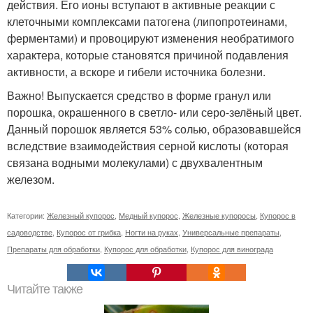
действия. Его ионы вступают в активные реакции с
клеточными комплексами патогена (липопротеинами,
ферментами) и провоцируют изменения необратимого
характера, которые становятся причиной подавления
активности, а вскоре и гибели источника болезни.
Важно! Выпускается средство в форме гранул или
порошка, окрашенного в светло- или серо-зелёный цвет.
Данный порошок является 53% солью, образовавшейся
вследствие взаимодействия серной кислоты (которая
связана водными молекулами) с двухвалентным
железом.
Категории:
Железный купорос
,
Медный купорос
,
Железные купоросы
,
Купорос в
садоводстве
,
Купорос от грибка
,
Ногти на руках
,
Универсальные препараты
,
Препараты для обработки
,
Купорос для обработки
,
Купорос для винограда
Читайте также