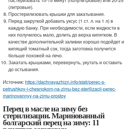
пастеризовать 10-15 минут (полулитровые) или 20-25
(литровые).
Простерилизовать крышки для закатывания.
Перед закруткой добавить уксус (1 ст. л. на 1 л) в
каждую банку. При необходимости, если жидкости в
них получилось мало, долить до верха кипятком. В
качестве дополнительной заливки хорошо подойдет и
кипящий томатный сок, тогда заготовка получится
больше похожей на лечо.
Закатать крышками, перевернуть, укутать и оставить
до остывания.
Источник:
https://dachnayazhizn.info/stati/perec-s-
petrushkoy-i-chesnokom-na-zimu-bez-sterilizacii-perec-
marinovannyy-na-zimu-prostoy
Перец в масле на зиму без
стерилизации. Маринованный
болгарский перец на зиму: 11