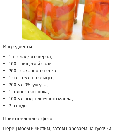
Ингредиенты:
1 кг сладкого перца;
150 г пищевой соли;
250 г сахарного песка;
1 ч.л семян горчицы;
200 мл 9% уксуса;
1 головка чеснока;
100 мл подсолнечного масла;
2 л воды.
Приготовление с фото
Перец моем и чистим, затем нарезаем на кусочки