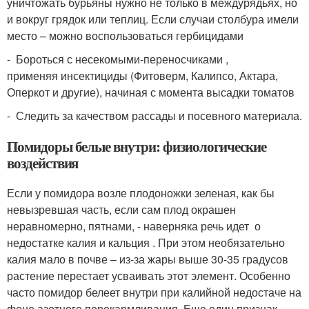
уничтожать бурьяны нужно не только в междурядьях, но
и вокруг грядок или теплиц. Если случаи столбура имели
место – можно воспользоваться гербицидами
- Бороться с несекомыми-переносчиками ,
применяя инсектициды (Фитоверм, Калипсо, Актара,
Оперкот и другие), начиная с момента высадки томатов
- Следить за качеством рассады и посевного материала.
Помидоры белые внутри: физиологические
воздействия
Если у помидора возле плодоножки зеленая, как бы
невызревшая часть, если сам плод окрашен
неравномерно, пятнами, - наверняка речь идет о
недостатке калия и кальция . При этом необязательно
калия мало в почве – из-за жары выше 30-35 градусов
растение перестает усваивать этот элемент. Особенно
часто помидор белеет внутри при калийной недостаче на
фоне азотного перекармливания. Еще один признак