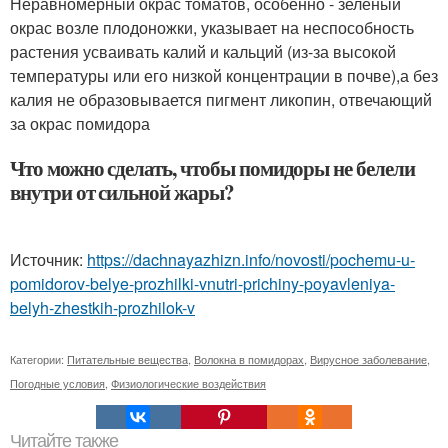
Неравномерный окрас томатов, особенно - зеленый
окрас возле плодоножки, указывает на неспособность
растения усваивать калий и кальций (из-за высокой
температуры или его низкой концентрации в почве),а без
калия не образовывается пигмент ликопин, отвечающий
за окрас помидора
Что можно сделать, чтобы помидоры не белели
внутри от сильной жары?
Источник:
https://dachnayazhizn.info/novosti/pochemu-u-
pomidorov-belye-prozhilki-vnutri-prichiny-poyavleniya-
belyh-zhestkih-prozhilok-v
Категории:
Питательные вещества
,
Волокна в помидорах
,
Вирусное заболевание
,
Погодные условия
,
Физиологические воздействия
Читайте также