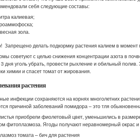
омендовали себя следующие составы:
итра калиевая;
роаммофоска;
весная зола.
! Запрещено делать подкормку растения калием в момент 
омы советуют с целью снижения концентрации азота в почве
 3 дня уголь убрать, провести рыхление и обильный полив.
ки химии и спасет томат от жирования.
левания растения
ные инфекции сохраняются на корнях многолетних растений
тся причиной заболеваний помидора – это тля обыкновенна
листья приобрели фиолетовый цвет, уменьшились в размере
ом фитоплазмоза. Ягоды получают неравномерный окрас и 
лазмоз томата – бич для растения