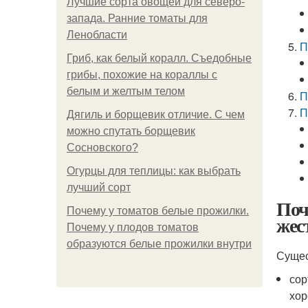
Лучшие сорта овощей для северо-
запада. Ранние томаты для
Ленобласти
П
Гриб, как белый коралл. Съедобные
грибы, похожие на кораллы с
белым и желтым телом
П
П
Дягиль и борщевик отличие. С чем
можно спутать борщевик
Сосновского?
Огурцы для теплицы: как выбрать
лучший сорт
Поч
Почему у томатов белые прожилки.
жес
Почему у плодов томатов
образуются белые прожилки внутри
Сущес
сор
хор