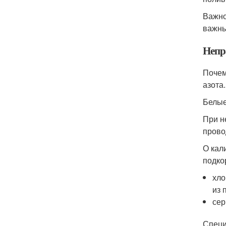
Важно
важны
Непр
Почем
азота
Белые
При н
прово
О кал
подко
хло
из 
сер
Специ