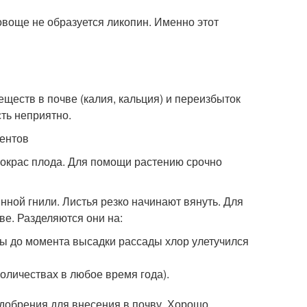
воще не образуется ликопин. Именно этот
еств в почве (калия, кальция) и переизбыток
сть неприятно.
ментов
я окрас плода. Для помощи растению срочно
ной гнили. Листья резко начинают вянуть. Для
ве. Разделяются они на:
бы до момента высадки рассады хлор улетучился
оличествах в любое время года).
добрения для внесения в почву. Хорошо