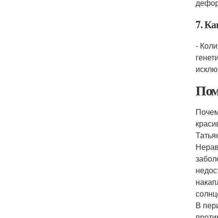
дефо
7. К
- Кол
генет
исклю
Пом
Почем
краси
Татья
Нерав
забол
недос
накап
солнц
В пер
проти