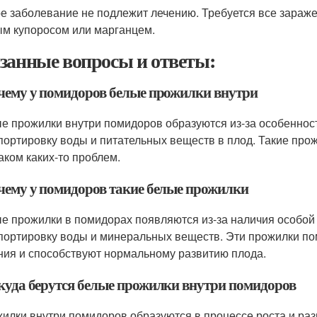
е заболевание не подлежит лечению. Требуется все зараже
м купоросом или марганцем.
занные вопросы и ответы:
очему у помидоров белые прожилки внутри
ые прожилки внутри помидоров образуются из-за особенносте
портировку воды и питательных веществ в плод. Такие про
аком каких-то проблем.
очему у помидоров такие белые прожилки
ые прожилки в помидорах появляются из-за наличия особой т
портировку воды и минеральных веществ. Эти прожилки п
ния и способствуют нормальному развитию плода.
ткуда берутся белые прожилки внутри помидоров
жилки внутри помидоров образуются в процессе роста и ра