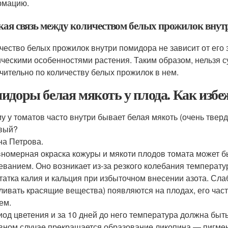
рмацию.
акая связь между количеством белых прожилок внут
ичество белых прожилок внутри помидора не зависит от его 
ическими особенностями растения. Таким образом, нельзя с
чительно по количеству белых прожилок в нем.
идоры белая мякоть у плода. Как избеж
у у томатов часто внутри бывает белая мякоть (очень тверд
вый?
на Петрова.
номерная окраска кожуры и мякоти плодов томата может 
еванием. Оно возникает из-за резкого колебания температу
татка калия и кальция при избыточном внесении азота. Сла
ливать красящие вещества) появляются на плодах, его час
ем.
иод цветения и за 10 дней до него температура должна быт
вном случае прекращается образование ликопина — пигмен