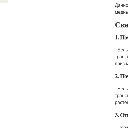
Данно
медны
Свя
1. П
- Бел
транс
призн
2. П
- Бел
транс
расте
3. О
- Про