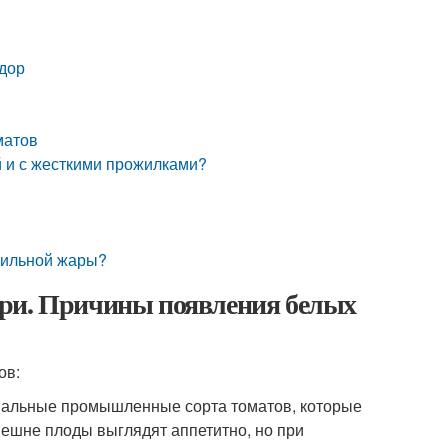
идор
матов
 и с жесткими прожилками?
 сильной жары?
три. Причины появления белых
ов:
иальные промышленные сорта томатов, которые
нешне плоды выглядят аппетитно, но при