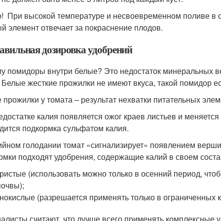
! При высокой температуре и несвоевременном поливе в о
й элемент отвечает за покраснение плодов.
авильная дозировка удобрений
у помидоры внутри белые? Это недостаток минеральных вещ
. Белые жесткие прожилки не имеют вкуса, такой помидор е
 прожилки у томата – результат нехватки питательных эле
едостатке калия появляется ожог краев листьев и меняетс
дится подкормка сульфатом калия.
ийном голодании томат «сигнализирует» появлением вершин
рмки подходят удобрения, содержащие калий в своем соста
ристые (использовать можно только в осенний период, что
почвы);
нокислые (разрешается применять только в ограниченных к
алисты считают, что лучше всего применять комплексные у