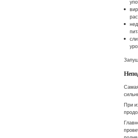
упо
вир
рас
нед
пит
сли
уро
Запущ
Непо
Самая
сильн
При и
продо
Главн
прове
полив