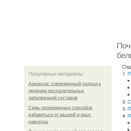
Поч
бел
Сод
П
Популярные материалы
Аркоксиа: современный подход к
лечению воспалительных
заболеваний суставов
С
Семь проверенных способов
П
избавиться от мышей и крыс
П
навсегда