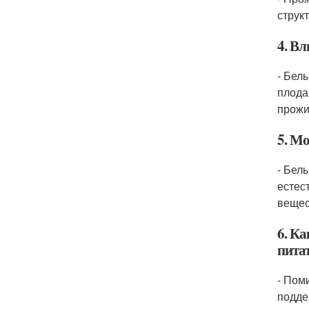
струк
4. В
- Бел
плода
прожи
5. М
- Бел
естес
вещес
6. К
пита
- Пом
подде