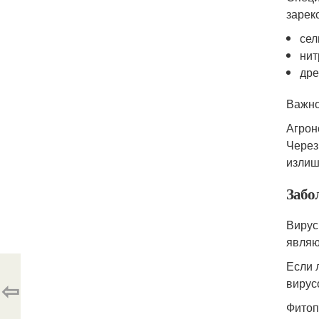
зарек
сел
нит
дре
Важно
Агрон
Через
излиш
Забо
Вирус
являю
Если 
⇦
вирус
Фитоп