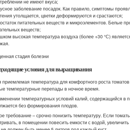
треблении не имеют вкуса;
усное заболевание посадок. Как правило, симптомы проявл
тения утолщается, цветки деформируются и срастаются;
остаток питательных веществ и микроэлементов. Белые пр
ательных веществ;
шком высокая температура воздуха (более +30 °С) являет
жая.
енная стадия болезни
дходящие условия для выращивания
 приемлемая температура для комфортного роста томатов –
ые температурные перепады в ночное время.
зменении температурных условий калий, содержащийся в по
лжается без формирования плодов.
ое требование – срочно понизить температуру. Если томат
тривать, в помещении повесить емкости с водой, увеличить
 не должен быть менее 5 литров под каждый куст.