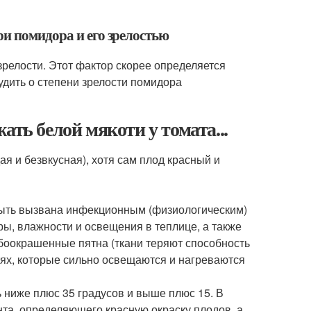
ри помидора и его зрелостью
зрелости. Этот фактор скорее определяется
удить о степени зрелости помидора
ать белой мякоти у томата...
ая и безвкусная), хотя сам плод красный и
быть вызвана инфекционным (физиологическим)
ры, влажности и освещения в теплице, а также
бо­окрашенные пятна (ткани теряют способность
тях, которые сильно освещаются и нагреваются
ь ниже плюс 35 градусов и выше плюс 15. В
та, определяющего красную окраску плодов, а