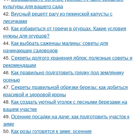
культуры для вашего сада
42.
Вкусный рецепт рагу из пекинской капусты с
лисичками
43.
Как избавиться от горечи в огурцах. Какие условия
нужны для огурцов?
44.
Как выбрать саженцы малины: советы для
начинающих садоводов
45.
Секреты долгого хранения яблок: полезные советы и
рекомендации
46.
Как правильно подготовить грядку под землянику
осенью
47.
Секреты правильной обрезки березы: как добиться
красивой и здоровой кроны
48.
Как создать уютный уголок с лесными березами на
вашем участке
49.
Осенние посадки на даче: как подготовить участок к
зиме
50.
Как розы готовятся к зиме: осенние