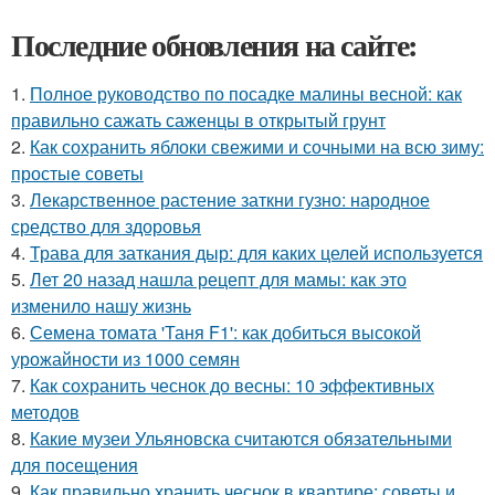
Последние обновления на сайте:
1.
Полное руководство по посадке малины весной: как
правильно сажать саженцы в открытый грунт
2.
Как сохранить яблоки свежими и сочными на всю зиму:
простые советы
3.
Лекарственное растение заткни гузно: народное
средство для здоровья
4.
Трава для заткания дыр: для каких целей используется
5.
Лет 20 назад нашла рецепт для мамы: как это
изменило нашу жизнь
6.
Семена томата 'Таня F1': как добиться высокой
урожайности из 1000 семян
7.
Как сохранить чеснок до весны: 10 эффективных
методов
8.
Какие музеи Ульяновска считаются обязательными
для посещения
9.
Как правильно хранить чеснок в квартире: советы и