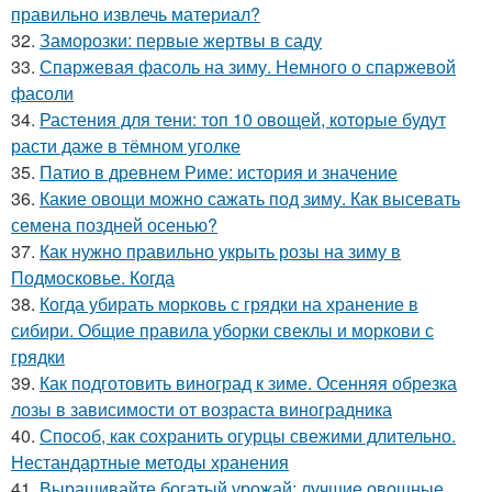
правильно извлечь материал?
32.
Заморозки: первые жертвы в саду
33.
Спаржевая фасоль на зиму. Немного о спаржевой
фасоли
34.
Растения для тени: топ 10 овощей, которые будут
расти даже в тёмном уголке
35.
Патио в древнем Риме: история и значение
36.
Какие овощи можно сажать под зиму. Как высевать
семена поздней осенью?
37.
Как нужно правильно укрыть розы на зиму в
Подмосковье. Когда
38.
Когда убирать морковь с грядки на хранение в
сибири. Общие правила уборки свеклы и моркови с
грядки
39.
Как подготовить виноград к зиме. Осенняя обрезка
лозы в зависимости от возраста виноградника
40.
Способ, как сохранить огурцы свежими длительно.
Нестандартные методы хранения
41.
Выращивайте богатый урожай: лучшие овощные