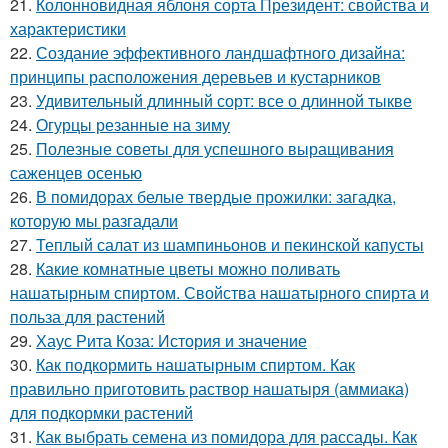
21.
Колонновидная яблоня сорта Президент: свойства и
характеристики
22.
Создание эффективного ландшафтного дизайна:
принципы расположения деревьев и кустарников
23.
Удивительный длинный сорт: все о длинной тыкве
24.
Огурцы резанные на зиму
25.
Полезные советы для успешного выращивания
саженцев осенью
26.
В помидорах белые твердые прожилки: загадка,
которую мы разгадали
27.
Теплый салат из шампиньонов и пекинской капусты
28.
Какие комнатные цветы можно поливать
нашатырным спиртом. Свойства нашатырного спирта и
польза для растений
29.
Хаус Рита Коза: История и значение
30.
Как подкормить нашатырным спиртом. Как
правильно приготовить раствор нашатыря (аммиака)
для подкормки растений
31.
Как выбрать семена из помидора для рассады. Как