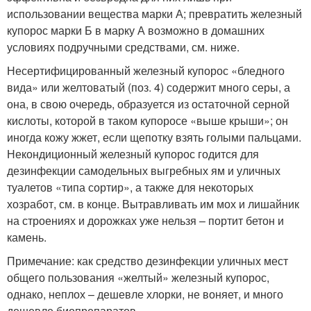
использовании вещества марки А; превратить железный
купорос марки Б в марку А возможно в домашних
условиях подручными средствами, см. ниже.
Несертифицированный железный купорос «бледного
вида» или желтоватый (поз. 4) содержит много серы, а
она, в свою очередь, образуется из остаточной серной
кислоты, которой в таком купоросе «выше крыши»; он
иногда кожу жжет, если щепотку взять голыми пальцами.
Некондиционный железный купорос годится для
дезинфекции самодельных выгребных ям и уличных
туалетов «типа сортир», а также для некоторых
хозработ, см. в конце. Вытравливать им мох и лишайник
на строениях и дорожках уже нельзя – портит бетон и
камень.
Примечание: как средство дезинфекции уличных мест
общего пользования «желтый» железный купорос,
однако, неплох – дешевле хлорки, не воняет, и много
дешевле биопрепаратов.