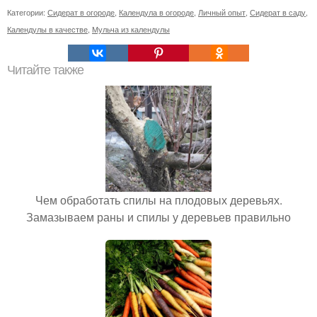
Категории:
Сидерат в огороде
,
Календула в огороде
,
Личный опыт
,
Сидерат в саду
,
Календулы в качестве
,
Мульча из календулы
Читайте также
Чем обработать спилы на плодовых деревьях.
Замазываем раны и спилы у деревьев правильно