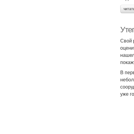
читат
Уте
Свой 
оцени
нашел
покажу
В пер
небол
соору
уже г