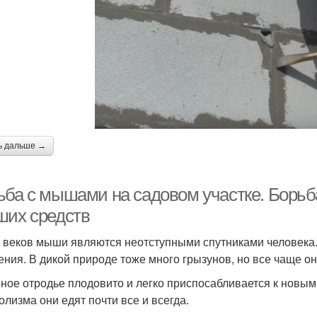
ь дальше →
ьба с мышами на садовом участке. Борьб
ших средств
 веков мыши являются неотступными спутниками человека.
ения. В дикой природе тоже много грызунов, но все чаще о
ое отродье плодовито и легко приспосабливается к новым 
олизма они едят почти все и всегда.