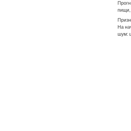
Прогн
пищи,
Призн
На на
шум: 