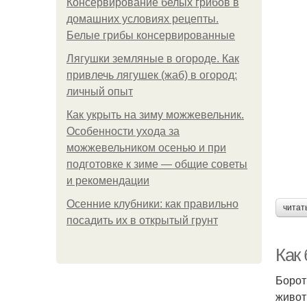
Консервирование белых грибов в
домашних условиях рецепты.
Белые грибы консервированные
Лягушки земляные в огороде. Как
привлечь лягушек (жаб) в огород:
личный опыт
Как укрыть на зиму можжевельник.
Особенности ухода за
можжевельником осенью и при
подготовке к зиме — общие советы
и рекомендации
Осенние клубники: как правильно
читат
посадить их в открытый грунт
Как
Борот
живот