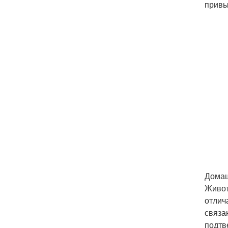
привы
Дома
Живот
отлич
связа
подтв