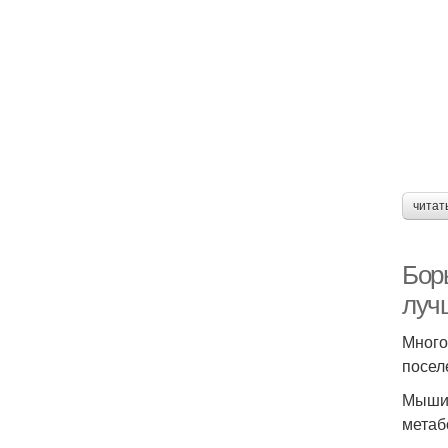
читат
Бор
луч
Много
посел
Мышин
метаб