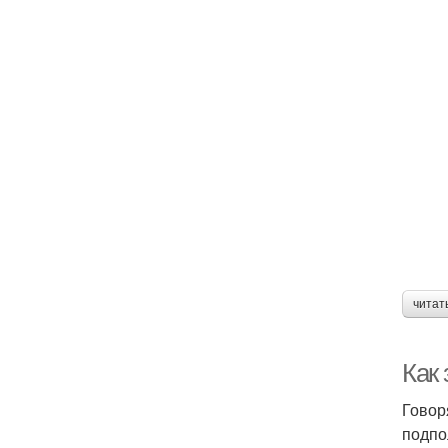
читат
Как 
Говор
подпо