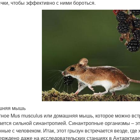
чки, чтобы эффективно с ними бороться.
шняя мышь
ное Mus musculus или домашняя мышь, которое можно встре
ается сильной синантропией. Синантропные организмы – э
нные с человеком. Итак, этот грызун встречается везде, где
ерждено даже на исследовательских станциях в Антарктиде