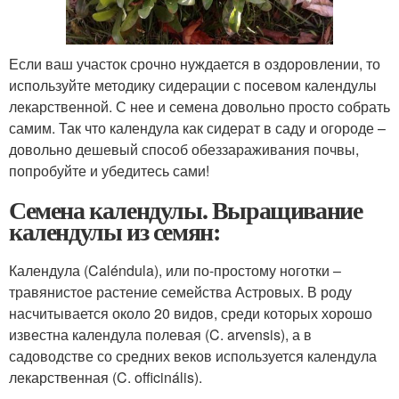
Если ваш участок срочно нуждается в оздоровлении, то
используйте методику сидерации с посевом календулы
лекарственной. С нее и семена довольно просто собрать
самим. Так что календула как сидерат в саду и огороде –
довольно дешевый способ обеззараживания почвы,
попробуйте и убедитесь сами!
Семена календулы. Выращивание
календулы из семян:
Календула (Caléndula), или по-простому ноготки –
травянистое растение семейства Астровых. В роду
насчитывается около 20 видов, среди которых хорошо
известна календула полевая (C. arvensis), а в
садоводстве со средних веков используется календула
лекарственная (C. officinális).