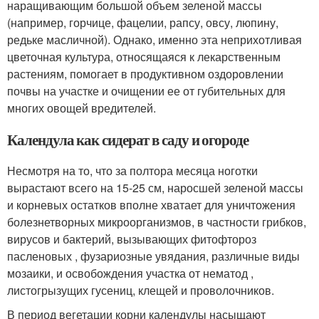
наращивающим большой объем зеленой массы
(например, горчице, фацелии, рапсу, овсу, люпину,
редьке масличной). Однако, именно эта неприхотливая
цветочная культура, относящаяся к лекарственным
растениям, помогает в продуктивном оздоровлении
почвы на участке и очищении ее от губительных для
многих овощей вредителей.
Календула как сидерат в саду и огороде
Несмотря на то, что за полтора месяца ноготки
вырастают всего на 15-25 см, наросшей зеленой массы
и корневых остатков вполне хватает для уничтожения
болезнетворных микроорганизмов, в частности грибков,
вирусов и бактерий, вызывающих фитофтороз
пасленовых , фузариозные увядания, различные виды
мозаики, и освобождения участка от нематод ,
листогрызущих гусениц, клещей и проволочников.
В период вегетации корни календулы насыщают