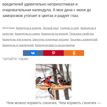
вредителей удивительно неприхотливая и
очаровательная календула. А моя дача с июня до
заморозков утопает в цветах и радует глаз.
Категории:
Календула в огороде
,
Личный опыт
,
Сидерат в саду
,
Календулы в
качестве
,
Календулы из семян
,
Календула на огороде
,
Полезные свойства
,
Календулы для огорода
,
Цветочно-огородные посадки
,
Посадки с календулой
,
Календула от вредителей
,
Календула вместо инсектицидов
Читайте также
Чем можно кормить синичек. Чем кормить синичек —