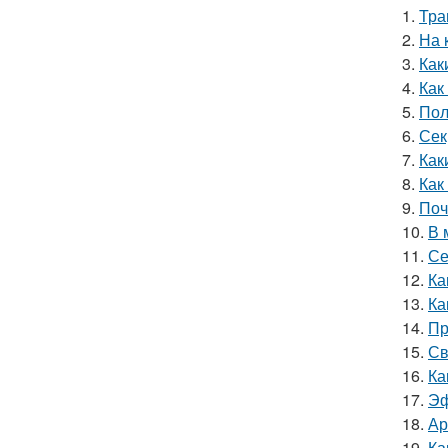
1.
Тра
2.
На 
3.
Как
4.
Как
5.
Пол
6.
Сек
7.
Как
8.
Как
9.
Поч
10.
В 
11.
Се
12.
Ка
13.
Ка
14.
Пр
15.
Св
16.
Ка
17.
Эф
18.
Ар
19.
Ка