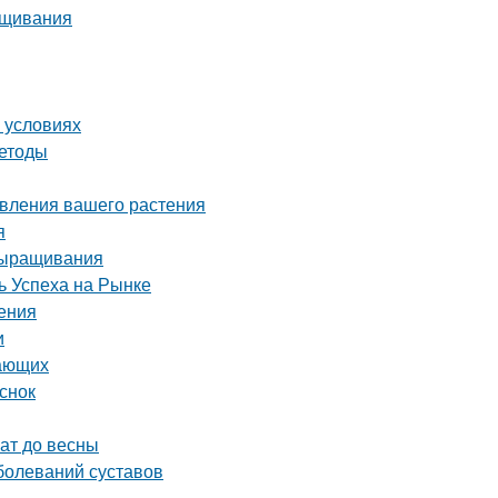
ащивания
 условиях
методы
овления вашего растения
я
выращивания
 Успеха на Рынке
ения
и
нающих
снок
ат до весны
болеваний суставов