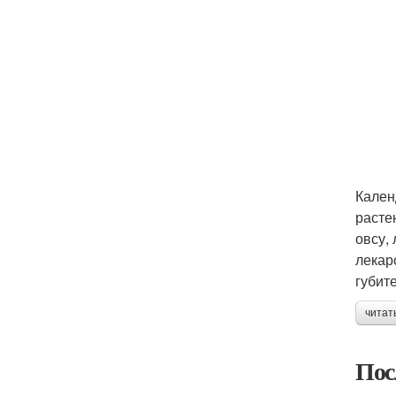
Кален
расте
овсу,
лекар
губит
читат
Пос