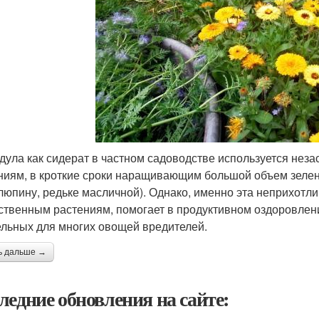
дула как сидерат в частном садоводстве используется неза
ниям, в кроткие сроки наращивающим большой объем зелено
 люпину, редьке масличной). Однако, именно эта неприхотли
ственным растениям, помогает в продуктивном оздоровлени
ельных для многих овощей вредителей.
ь дальше →
ледние обновления на сайте: