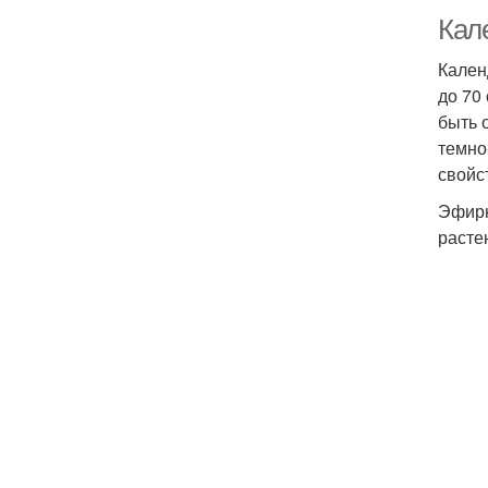
Кал
Кален
до 70
быть 
темно
свойс
Эфирн
расте