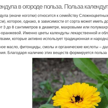
ендула в огороде польза. Польза календу
дула (иначе ноготки) относится к семейству Сложноцветных
 см), которое, однако, в зависимости от сорта может иметь 
от 3 до 8 сантиметров в диаметре, махровыми или полумахр
-оранжевой. Именно цветы календулы лекарственной и об
твами, которые активно использует традиционная и народн
ое масло, фитонциды, смолы и органические кислоты – дале
ния. Благодаря наличию этих веществ формируется польза 