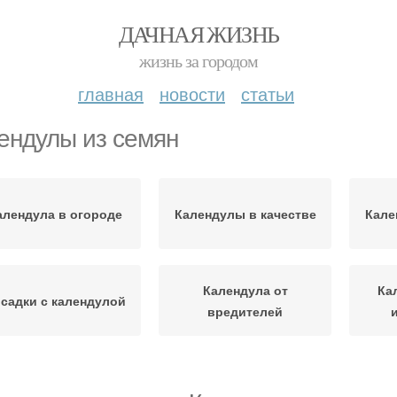
ДАЧНАЯ ЖИЗНЬ
жизнь за городом
главная
новости
статьи
ендулы из семян
алендула в огороде
Календулы в качестве
Кале
Календула от
Ка
садки с календулой
вредителей