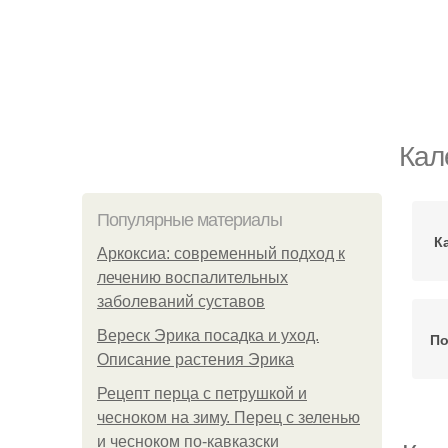
Кал
Популярные материалы
К
Аркоксиа: современный подход к
лечению воспалительных
заболеваний суставов
Вереск Эрика посадка и уход.
По
Описание растения Эрика
Рецепт перца с петрушкой и
чесноком на зиму. Перец с зеленью
и чесноком по-кавказски