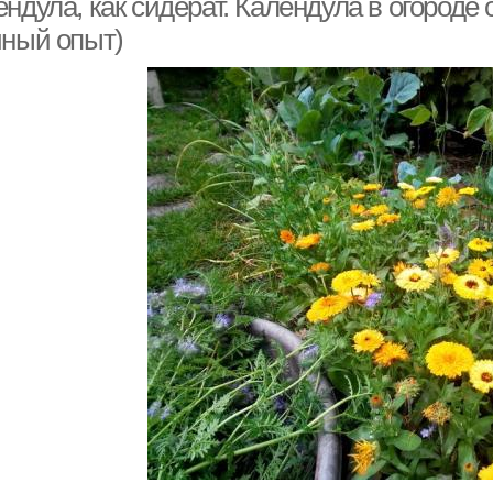
ндула, как сидерат. Календула в огороде
чный опыт)