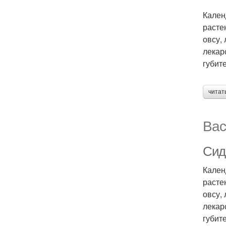
Кален
расте
овсу,
лекар
губит
читат
Вас
Сид
Кален
расте
овсу,
лекар
губит