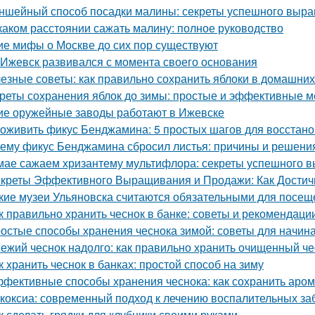
ншейный способ посадки малины: секреты успешного выр
каком расстоянии сажать малину: полное руководство
ие мифы о Москве до сих пор существуют
 Ижевск развивался с момента своего основания
езные советы: как правильно сохранить яблоки в домашних
реты сохранения яблок до зимы: простые и эффективные 
ие оружейные заводы работают в Ижевске
 оживить фикус Бенджамина: 5 простых шагов для восстан
ему фикус Бенджамина сбросил листья: причины и решени
мае сажаем хризантему мультифлора: секреты успешного 
креты Эффективного Выращивания и Продажи: Как Достичь
кие музеи Ульяновска считаются обязательными для посещ
к правильно хранить чеснок в банке: советы и рекомендаци
остые способы хранения чеснока зимой: советы для начи
ежий чеснок надолго: как правильно хранить очищенный че
к хранить чеснок в банках: простой способ на зиму
фективные способы хранения чеснока: как сохранить аром
коксиа: современный подход к лечению воспалительных за
к сделать грядки для клубники своими руками