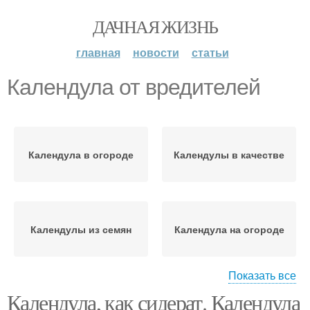
ДАЧНАЯ ЖИЗНЬ
главная
новости
статьи
Календула от вредителей
Календула в огороде
Календулы в качестве
Календулы из семян
Календула на огороде
Показать все
Календула, как сидерат. Календула
Календулы для огорода
Посадки с календулой