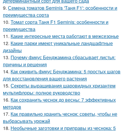
детерминантный сорт для вашего сада
9.
Семена томатов Seminis 'Таня F1': особенности и
преимущества сорта
10.
Томат сорта Таня F1 Seminis: особенности и
преимущества
11.
Какие интересные места работают в межсезонье
12.
Какие парки имеют уникальные ландшафтные
дизайны
13.
Почему фикус Бенджамина сбрасывает листья:
причины и решения
14.
Как оживить фикус Бенджамина: 5 простых шагов
для восстановления вашего растения
15.
Секреты выращивания шаровидных хризантем
мультифлоры: полное руководство
16.
Как сохранить чеснок до весны: 7 эффективных
методов
17.
Как правильно хранить чеснок: советы, чтобы не
выбрасывать урожай
18.
Необычные заготовки и приправы из чеснока: 5