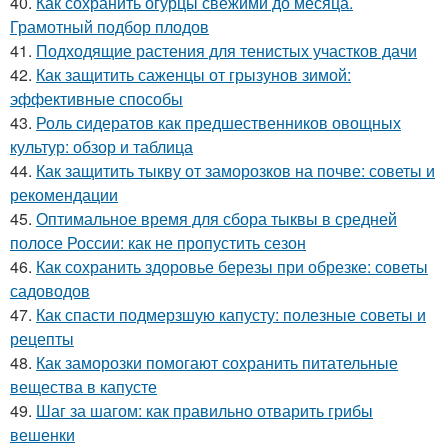
40.
Как сохранить огурцы свежими до месяца.
Грамотный подбор плодов
41.
Подходящие растения для тенистых участков дачи
42.
Как защитить саженцы от грызунов зимой:
эффективные способы
43.
Роль сидератов как предшественников овощных
культур: обзор и таблица
44.
Как защитить тыкву от заморозков на почве: советы и
рекомендации
45.
Оптимальное время для сбора тыквы в средней
полосе России: как не пропустить сезон
46.
Как сохранить здоровье березы при обрезке: советы
садоводов
47.
Как спасти подмерзшую капусту: полезные советы и
рецепты
48.
Как заморозки помогают сохранить питательные
вещества в капусте
49.
Шаг за шагом: как правильно отварить грибы
вешенки