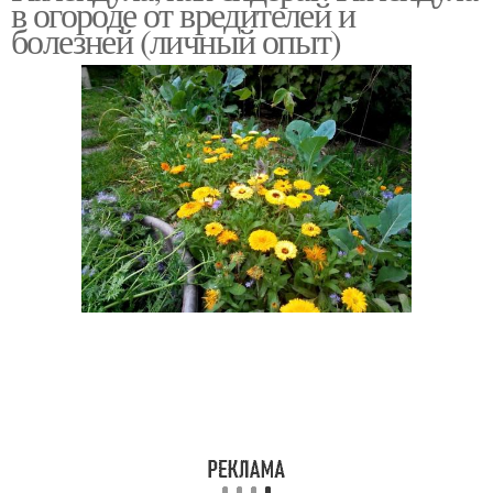
в огороде от вредителей и
вредителей
болезней (личный опыт)
Календула вместо
инсектицидов