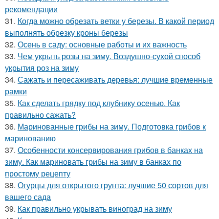
рекомендации
31.
Когда можно обрезать ветки у березы. В какой период
выполнять обрезку кроны березы
32.
Осень в саду: основные работы и их важность
33.
Чем укрыть розы на зиму. Воздушно-сухой способ
укрытия роз на зиму
34.
Сажать и пересаживать деревья: лучшие временные
рамки
35.
Как сделать грядку под клубнику осенью. Как
правильно сажать?
36.
Маринованные грибы на зиму. Подготовка грибов к
маринованию
37.
Особенности консервирования грибов в банках на
зиму. Как мариновать грибы на зиму в банках по
простому рецепту
38.
Огурцы для открытого грунта: лучшие 50 сортов для
вашего сада
39.
Как правильно укрывать виноград на зиму