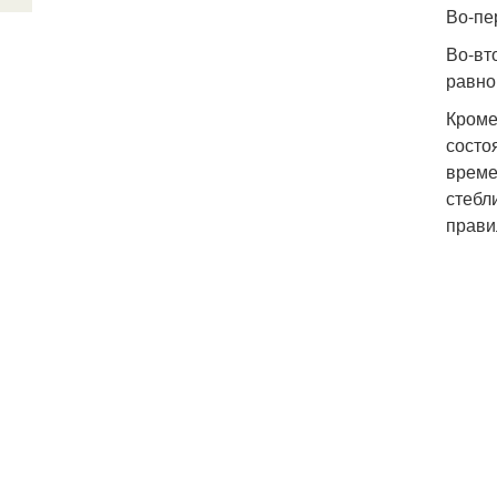
Во-пе
Во-вт
равно
Кроме
состо
време
стебл
прави