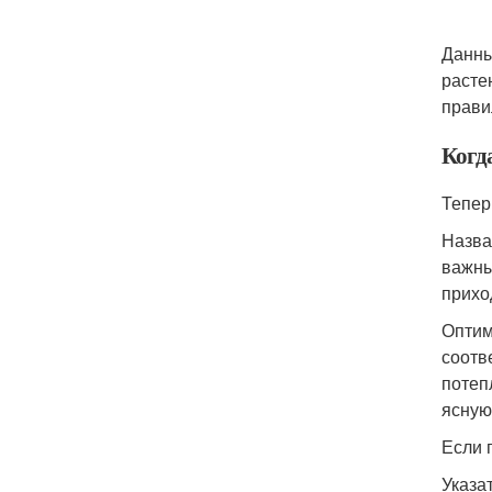
Данны
расте
прави
Когд
Тепер
Назва
важны
прихо
Оптим
соотв
потеп
ясную
Если 
Указа