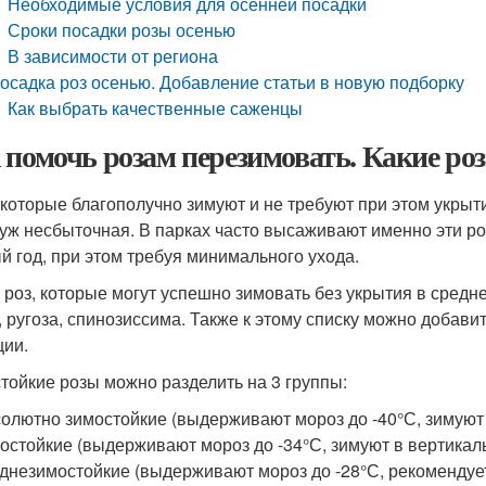
Необходимые условия для осенней посадки
Сроки посадки розы осенью
В зависимости от региона
осадка роз осенью. Добавление статьи в новую подборку
Как выбрать качественные саженцы
 помочь розам перезимовать. Какие ро
 которые благополучно зимуют и не требуют при этом укрыти
 уж несбыточная. В парках часто высаживают именно эти ро
й год, при этом требуя минимального ухода.
 роз, которые могут успешно зимовать без укрытия в средн
, ругоза, спинозиссима. Также к этому списку можно добави
ции.
тойкие розы можно разделить на 3 группы:
олютно зимостойкие (выдерживают мороз до -40°С, зимуют
остойкие (выдерживают мороз до -34°С, зимуют в вертикал
днезимостойкие (выдерживают мороз до -28°С, рекомендует