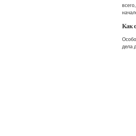
всего
начал
Как 
Особо
дела 