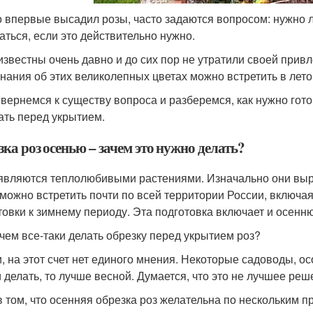
то впервые высадил розы, часто задаются вопросом: нужно л
аться, если это действительно нужно.
известны очень давно и до сих пор не утратили своей прив
нания об этих великолепных цветах можно встретить в лето
, вернемся к существу вопроса и разберемся, как нужно гото
ать перед укрытием.
ка роз осенью – зачем это нужно делать?
являются теплолюбивыми растениями. Изначально они выр
 можно встретить почти по всей территории России, включая
товки к зимнему периоду. Эта подготовка включает и осенн
ачем все-таки делать обрезку перед укрытием роз?
и, на этот счет нет единого мнения. Некоторые садоводы, о
и делать, то лучше весной. Думается, что это не лучшее реш
в том, что осенняя обрезка роз желательна по нескольким п