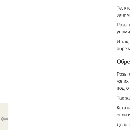
Те, к
заним
Розы 
упоми
И так
обрез
Обрез
Розы 
же их
подго
Так з
Кстат
если 
⇦
Дело 