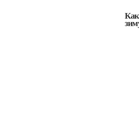
Как
зим