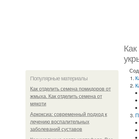
Как
укр
Сод
К
Популярные материалы
К
Как отделить семена помидоров от
жмыха. Как отделить семена от
мякоти
Аркоксиа: современный подход к
П
лечению воспалительных
заболеваний суставов