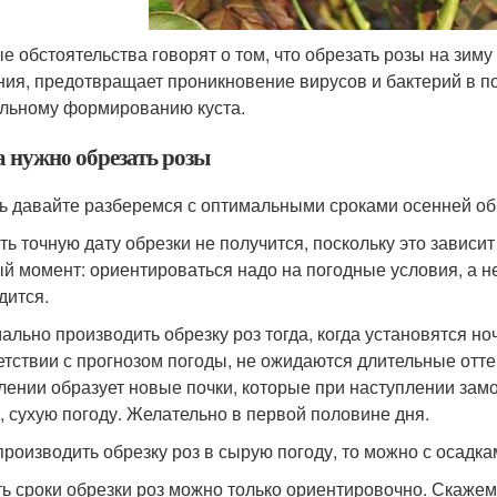
е обстоятельства говорят о том, что обрезать розы на зим
ния, предотвращает проникновение вирусов и бактерий в п
льному формированию куста.
а нужно обрезать розы
ь давайте разберемся с оптимальными сроками осенней обр
ть точную дату обрезки не получится, поскольку это зависит
й момент: ориентироваться надо на погодные условия, а не 
дится.
ально производить обрезку роз тогда, когда установятся но
етствии с прогнозом погоды, не ожидаются длительные отте
лении образует новые почки, которые при наступлении зам
, сухую погоду. Желательно в первой половине дня.
производить обрезку роз в сырую погоду, то можно с осадк
ть сроки обрезки роз можно только ориентировочно. Скажем