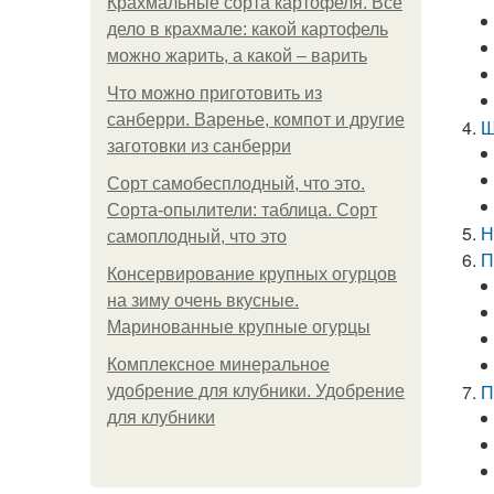
Крахмальные сорта картофеля. Все
дело в крахмале: какой картофель
можно жарить, а какой – варить
Что можно приготовить из
санберри. Варенье, компот и другие
Ш
заготовки из санберри
Сорт самобесплодный, что это.
Сорта-опылители: таблица. Сорт
Н
самоплодный, что это
П
Консервирование крупных огурцов
на зиму очень вкусные.
Маринованные крупные огурцы
Комплексное минеральное
П
удобрение для клубники. Удобрение
для клубники