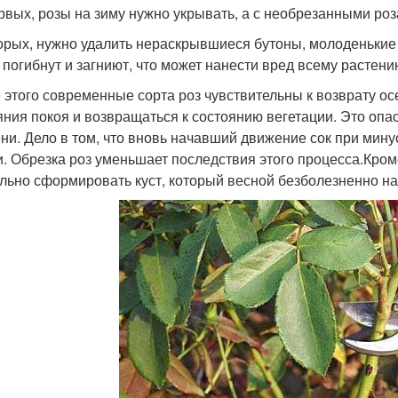
рвых, розы на зиму нужно укрывать, а с необрезанными роз
орых, нужно удалить нераскрывшиеся бутоны, молоденькие 
 погибнут и загниют, что может нанести вред всему растени
 этого современные сорта роз чувствительны к возврату осе
яния покоя и возвращаться к состоянию вегетации. Это опа
ни. Дело в том, что вновь начавший движение сок при мин
и. Обрезка роз уменьшает последствия этого процесса.Кром
льно сформировать куст, который весной безболезненно на