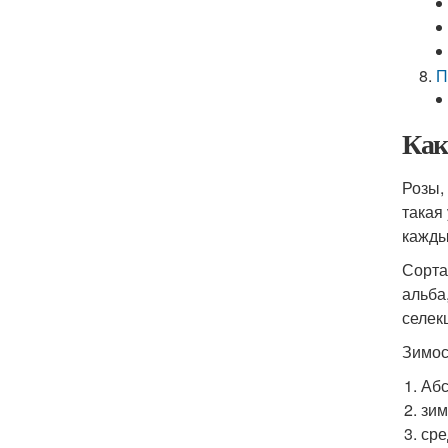
П
Как
Розы,
такая
кажды
Сорта
альба
селек
Зимос
Абс
зим
сре