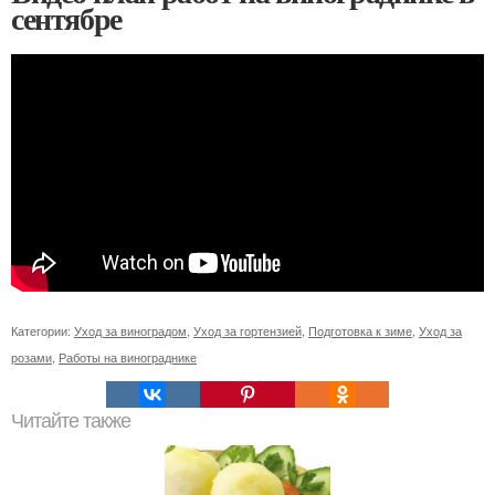
сентябре
Категории:
Уход за виноградом
,
Уход за гортензией
,
Подготовка к зиме
,
Уход за
розами
,
Работы на винограднике
Читайте также