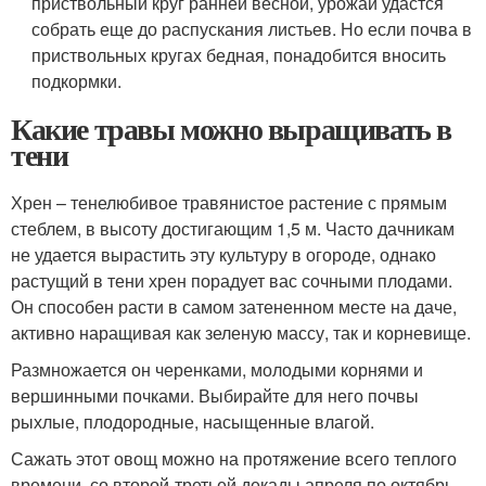
приствольный круг ранней весной, урожай удастся
собрать еще до распускания листьев. Но если почва в
приствольных кругах бедная, понадобится вносить
подкормки.
Какие травы можно выращивать в
тени
Хрен – тенелюбивое травянистое растение с прямым
стеблем, в высоту достигающим 1,5 м. Часто дачникам
не удается вырастить эту культуру в огороде, однако
растущий в тени хрен порадует вас сочными плодами.
Он способен расти в самом затененном месте на даче,
активно наращивая как зеленую массу, так и корневище.
Размножается он черенками, молодыми корнями и
вершинными почками. Выбирайте для него почвы
рыхлые, плодородные, насыщенные влагой.
Сажать этот овощ можно на протяжение всего теплого
времени, со второй-третьей декады апреля по октябрь-