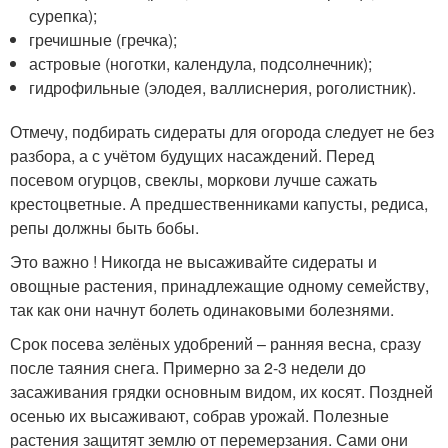
сурепка);
гречишные (гречка);
астровые (ноготки, календула, подсолнечник);
гидрофильные (элодея, валлиснерия, роголистник).
Отмечу, подбирать сидераты для огорода следует не без
разбора, а с учётом будущих насаждений. Перед
посевом огурцов, свеклы, моркови лучше сажать
крестоцветные. А предшественниками капусты, редиса,
репы должны быть бобы.
Это важно ! Никогда не высаживайте сидераты и
овощные растения, принадлежащие одному семейству,
так как они начнут болеть одинаковыми болезнями.
Срок посева зелёных удобрений – ранняя весна, сразу
после таяния снега. Примерно за 2-3 недели до
засаживания грядки основным видом, их косят. Поздней
осенью их высаживают, собрав урожай. Полезные
растения защитят землю от перемерзания. Сами они