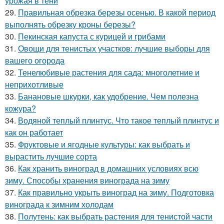
урожая в тени
29.
Правильная обрезка березы осенью. В какой период
выполнять обрезку кроны березы?
30.
Пекинская капуста с курицей и грибами
31.
Овощи для тенистых участков: лучшие выборы для
вашего огорода
32.
Тенелюбивые растения для сада: многолетние и
неприхотливые
33.
Банановые шкурки, как удобрение. Чем полезна
кожура?
34.
Водяной теплый плинтус. Что такое теплый плинтус и
как он работает
35.
Фруктовые и ягодные культуры: как выбрать и
вырастить лучшие сорта
36.
Как хранить виноград в домашних условиях всю
зиму. Способы хранения винограда на зиму
37.
Как правильно укрыть виноград на зиму. Подготовка
винограда к зимним холодам
38.
Полутень: как выбрать растения для тенистой части