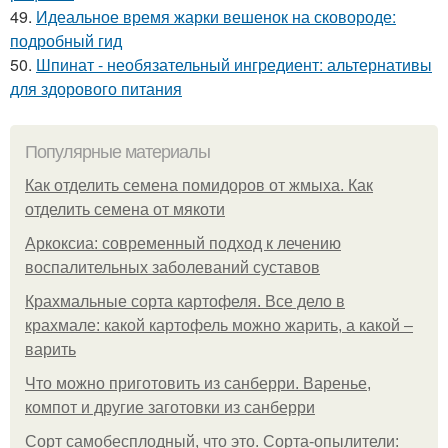
49.
Идеальное время жарки вешенок на сковороде:
подробный гид
50.
Шпинат - необязательный ингредиент: альтернативы
для здорового питания
Популярные материалы
Как отделить семена помидоров от жмыха. Как
отделить семена от мякоти
Аркоксиа: современный подход к лечению
воспалительных заболеваний суставов
Крахмальные сорта картофеля. Все дело в
крахмале: какой картофель можно жарить, а какой –
варить
Что можно приготовить из санберри. Варенье,
компот и другие заготовки из санберри
Сорт самобесплодный, что это. Сорта-опылители: