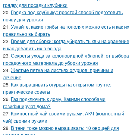
грядку для посадки клубники
20.
Грядка под клубнику: простой способ подготовить
почву для урожая
21.
Узнайте, какие грибы на тополях можно есть и как их
правильно выбирать
22.
Время для сборки: когда убирать тыквы на хранение
и как добавить их в блюда
23.
Секреты ухода за колоновидной яблоней: от выбора
посадочного материала до уборки урожая
24.
Желтые пятна на листьях огурцов: причины и
лечение
25.
Как выращивать огурцы на открытом грунте:
практические советы
26.
Газ подключить к дому. Какими способами
газифицируют дома?
27.
Компостный чай своими руками. АКЧ (компостный
чай) своими руками
28.
В тени тоже можно выращивать: 10 овощей для