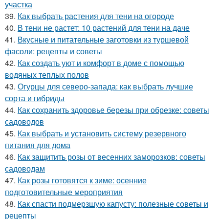
участка
39.
Как выбрать растения для тени на огороде
40.
В тени не растет: 10 растений для тени на даче
41.
Вкусные и питательные заготовки из туршевой
фасоли: рецепты и советы
42.
Как создать уют и комфорт в доме с помощью
водяных теплых полов
43.
Огурцы для северо-запада: как выбрать лучшие
сорта и гибриды
44.
Как сохранить здоровье березы при обрезке: советы
садоводов
45.
Как выбрать и установить систему резервного
питания для дома
46.
Как защитить розы от весенних заморозков: советы
садоводам
47.
Как розы готовятся к зиме: осенние
подготовительные мероприятия
48.
Как спасти подмерзшую капусту: полезные советы и
рецепты