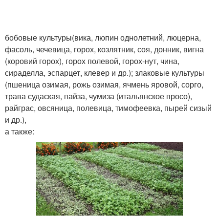
бобовые культуры(вика, люпин однолетний, люцерна,
фасоль, чечевица, горох, козлятник, соя, донник, вигна
(коровий горох), горох полевой, горох-нут, чина,
сираделла, эспарцет, клевер и др.); злаковые культуры
(пшеница озимая, рожь озимая, ячмень яровой, сорго,
трава судаская, пайза, чумиза (итальянское просо),
райграс, овсяница, полевица, тимофеевка, пырей сизый
и др.),
а также: