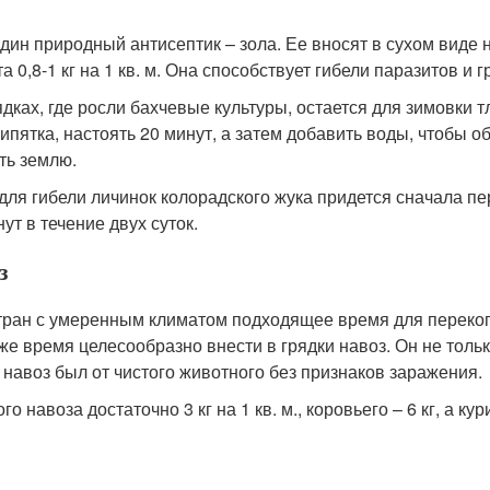
дин природный антисептик – зола. Ее вносят в сухом виде н
а 0,8-1 кг на 1 кв. м. Она способствует гибели паразитов и 
ядках, где росли бахчевые культуры, остается для зимовки т
 кипятка, настоять 20 минут, а затем добавить воды, чтобы 
ть землю.
 для гибели личинок колорадского жука придется сначала пе
ут в течение двух суток.
з
тран с умеренным климатом подходящее время для перекопк
 же время целесообразно внести в грядки навоз. Он не тольк
 навоз был от чистого животного без признаков заражения.
го навоза достаточно 3 кг на 1 кв. м., коровьего – 6 кг, а кур