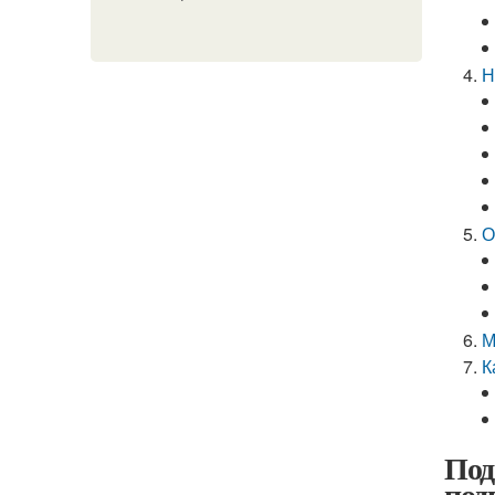
Н
О
М
К
Под
под