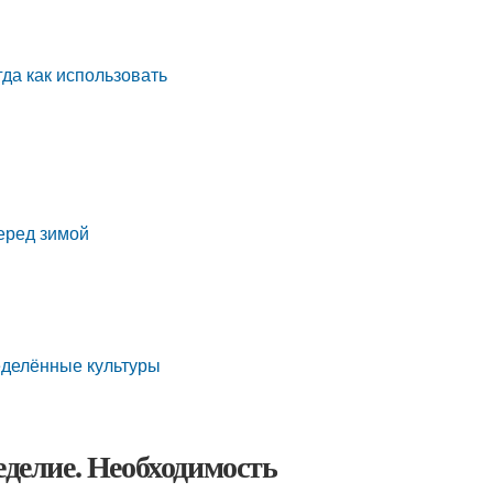
огда как использовать
перед зимой
ределённые культуры
еделие. Необходимость