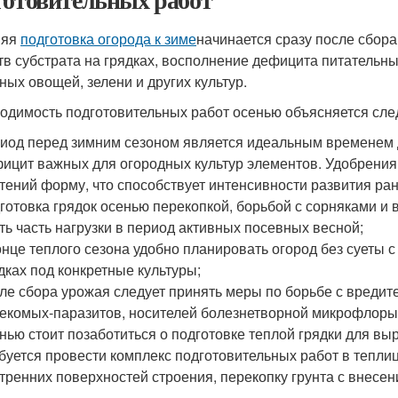
няя
подготовка огорода к зиме
начинается сразу после сбор
тв субстрата на грядках, восполнение дефицита питатель
сных овощей, зелени и других культур.
одимость подготовительных работ осенью объясняется сл
иод перед зимним сезоном является идеальным временем д
ицит важных для огородных культур элементов. Удобрения
тений форму, что способствует интенсивности развития ран
готовка грядок осенью перекопкой, борьбой с сорняками и
ть часть нагрузки в период активных посевных весной;
онце теплого сезона удобно планировать огород без суеты с
дках под конкретные культуры;
ле сбора урожая следует принять меры по борьбе с вредите
екомых-паразитов, носителей болезнетворной микрофлоры
нью стоит позаботиться о подготовке теплой грядки для в
буется провести комплекс подготовительных работ в тепли
тренних поверхностей строения, перекопку грунта с внесе