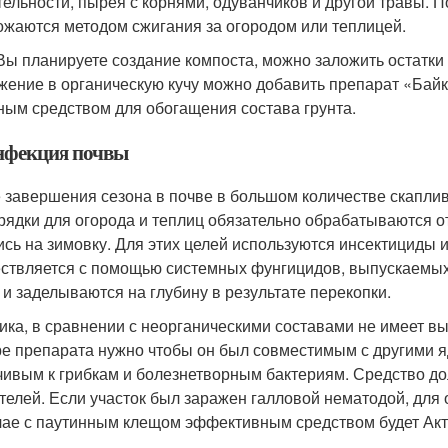
тельности, пырея с корнями, одуванчиков и другой травы. 
ожаются методом сжигания за огородом или теплицей.
Вы планируете создание компоста, можно заложить остатки 
жение в органическую кучу можно добавить препарат «Байка
ным средством для обогащения состава грунта.
нфекция почвы
 завершения сезона в почве в большом количестве скаплив
рядки для огорода и теплиц обязательно обрабатываются от
ись на зимовку. Для этих целей используются инсектициды
ствляется с помощью системных фунгицидов, выпускаемых
 и заделываются на глубину в результате перекопки.
ика, в сравнении с неорганическими составами не имеет в
е препарата нужно чтобы он был совместимым с другими я
чивым к грибкам и болезнетворным бактериям. Средство дол
телей. Если участок был заражен галловой нематодой, для 
чае с паутинным клещом эффективным средством будет Акт