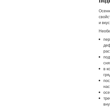
Осен
свойс
и вку
Необх
пер
деф
рас
под
сня
в к
гря
пос
нас
осе
тре
вну