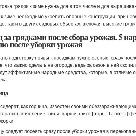
товка грядок к зиме нужна для в том числе и для выращива
 к зиме необходимо укрепить опорные конструкции, при не
це, так и в других садовых объектах, включая высокие грядк
д за грядками после сбора урожая. 5 на
лю после уборки урожая
ать подготовку почвы к посадкам нужно осенью, сразу пос
е, что важно сделать на огороде, ведь за сезон в ней скопи
дут эффективные народные средства, которые, в отличие о
ека.
ица
 сидерат, как горчица, известен своими обеззараживающим
твратить появление гнили, парши, фитофторы. Также эффек
жорки.
цу следует посеять сразу после уборки урожая в перекопан