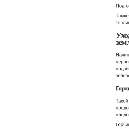
Подго
Также
тепли
Ухо
зем
Начин
перво
подой
челов
Горч
Такой
предо
плодо
Горчи