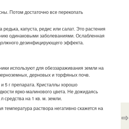
есны. Потом достаточно все перекопать
а редька, капуста, редис или салат. Это растения
ажению одинаковыми заболеваниями. Ослабленная
т должного дезинфицирующего эффекта.
ники используют для обеззараживания земли на
черноземных, дерновых и торфяных почв.
 и 5 г препарата. Кристаллы хорошо
кости ярко-малинового цвета. Не дожидаясь
 средства на 1 кв. м. земли.
ая температура раствора негативно скажется на
⇨