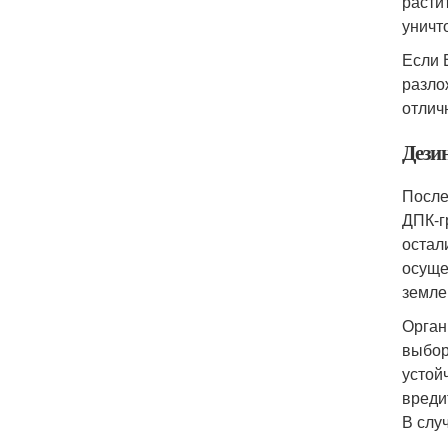
расти
уничт
Если 
разло
отлич
Дези
После
ДПК-г
остал
осуще
земле
Орган
выбор
устой
вреди
В слу