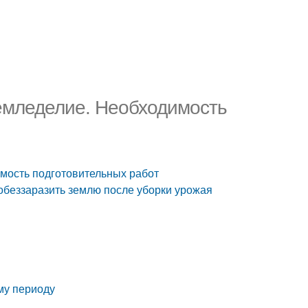
земледелие. Необходимость
имость подготовительных работ
 обеззаразить землю после уборки урожая
му периоду