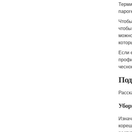
Терми
парог
Чтобы
чтобы
можно
котор
Если 
профи
чесно
Под
Расск
Убор
Изнач
кореш