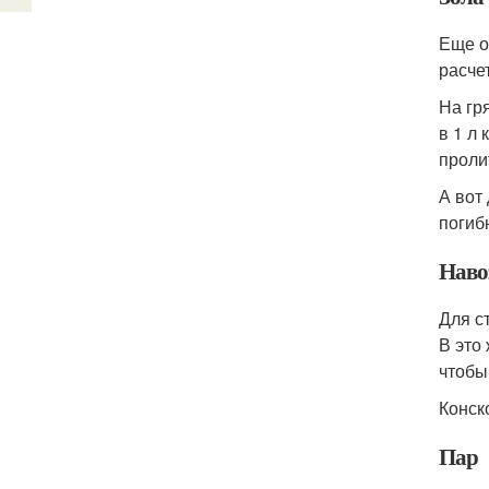
Еще о
расчет
На гр
в 1 л
проли
А вот
погибн
Наво
Для с
В это
чтобы
Конско
Пар