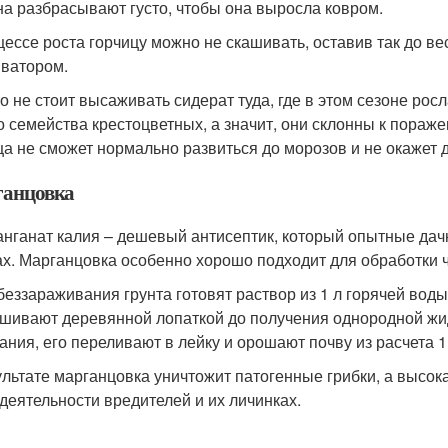
а разбрасывают густо, чтобы она выросла ковром.
цессе роста горчицу можно не скашивать, оставив так до в
иватором.
о не стоит высаживать сидерат туда, где в этом сезоне росл
о семейства крестоцветных, а значит, они склонны к пор
ца не сможет нормально развиться до морозов и не окаже
анцовка
нганат калия – дешевый антисептик, который опытные дач
ах. Марганцовка особенно хорошо подходит для обработки 
беззараживания грунта готовят раствор из 1 л горячей воды
шивают деревянной лопаткой до получения однородной жид
ания, его переливают в лейку и орошают почву из расчета 1 л
ультате марганцовка уничтожит патогенные грибки, а высок
деятельности вредителей и их личинках.