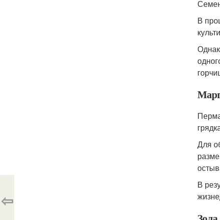
Семен
В про
культ
Однак
одног
горчи
Марг
Перма
грядк
Для о
разме
остыв
В рез
⇦
жизне
Зола