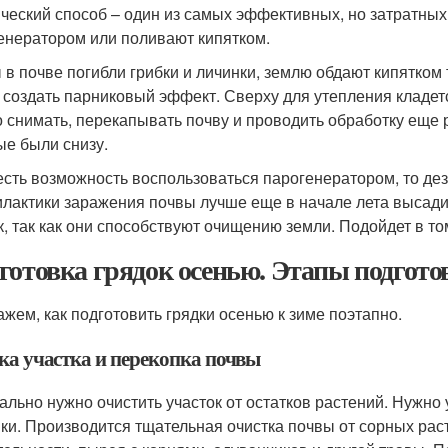
ческий способ – один из самых эффективных, но затратны
енератором или поливают кипятком.
 в почве погибли грибки и личинки, землю обдают кипятком
 создать парниковый эффект. Сверху для утепления кладетс
 снимать, перекапывать почву и проводить обработку еще 
ые были снизу.
есть возможность воспользоваться парогенератором, то д
лактики заражения почвы лучше еще в начале лета высади
к, так как они способствуют очищению земли. Подойдет в то
готовка грядок осенью. Этапы подгото
ажем, как подготовить грядки осенью к зиме поэтапно.
ка участка и перекопка почвы
ально нужно очистить участок от остатков растений. Нужно 
ки. Производится тщательная очистка почвы от сорных рас