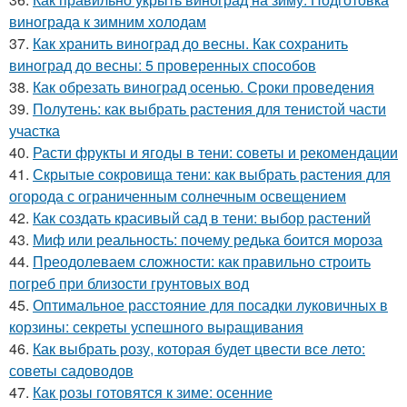
винограда к зимним холодам
37.
Как хранить виноград до весны. Как сохранить
виноград до весны: 5 проверенных способов
38.
Как обрезать виноград осенью. Сроки проведения
39.
Полутень: как выбрать растения для тенистой части
участка
40.
Расти фрукты и ягоды в тени: советы и рекомендации
41.
Скрытые сокровища тени: как выбрать растения для
огорода с ограниченным солнечным освещением
42.
Как создать красивый сад в тени: выбор растений
43.
Миф или реальность: почему редька боится мороза
44.
Преодолеваем сложности: как правильно строить
погреб при близости грунтовых вод
45.
Оптимальное расстояние для посадки луковичных в
корзины: секреты успешного выращивания
46.
Как выбрать розу, которая будет цвести все лето:
советы садоводов
47.
Как розы готовятся к зиме: осенние