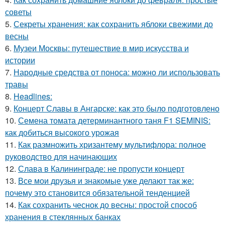
советы
5.
Секреты хранения: как сохранить яблоки свежими до
весны
6.
Музеи Москвы: путешествие в мир искусства и
истории
7.
Народные средства от поноса: можно ли использовать
травы
8.
Headlines:
9.
Концерт Славы в Ангарске: как это было подготовлено
10.
Семена томата детерминантного таня F1 SEMINIS:
как добиться высокого урожая
11.
Как размножить хризантему мультифлора: полное
руководство для начинающих
12.
Слава в Калининграде: не пропусти концерт
13.
Все мои друзья и знакомые уже делают так же:
почему это становится обязательной тенденцией
14.
Как сохранить чеснок до весны: простой способ
хранения в стеклянных банках