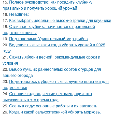
15.
Полное руководство: как посадить клубнику
правильно и получить хороший урожай
16.
Headlines:
17.
Как выбрать идеальные высокие грядки для клубники
18.
Отличная клубника начинается с правильной
подготовки почвы
19.
Под тополями: Удивительный мир грибов
20.
Ведение тыквы: как и когда убирать урожай в 2025
году
21.
Сажать яблони весной: рекомендуемые сроки и
условия
22.
Выбор лучших раннеспелых сортов огурцов для
вашего огорода
23.
Подготовьтесь к уборке тыквы: лучшие практики для
подмосковья
24.
Осенние садоводческие рекомендации: что
высаживать в это время года
25.
Осень в саду: основные работы и их важность
26.
Когда и какой сельхозтехникой убирать морковь.