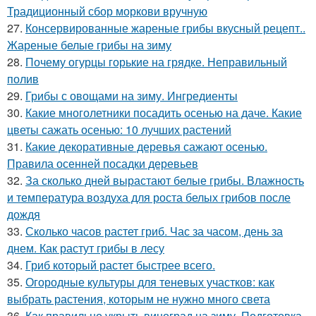
Традиционный сбор моркови вручную
27.
Консервированные жареные грибы вкусный рецепт..
Жареные белые грибы на зиму
28.
Почему огурцы горькие на грядке. Неправильный
полив
29.
Грибы с овощами на зиму. Ингредиенты
30.
Какие многолетники посадить осенью на даче. Какие
цветы сажать осенью: 10 лучших растений
31.
Какие декоративные деревья сажают осенью.
Правила осенней посадки деревьев
32.
За сколько дней вырастают белые грибы. Влажность
и температура воздуха для роста белых грибов после
дождя
33.
Сколько часов растет гриб. Час за часом, день за
днем. Как растут грибы в лесу
34.
Гриб который растет быстрее всего.
35.
Огородные культуры для теневых участков: как
выбрать растения, которым не нужно много света
36.
Как правильно укрыть виноград на зиму. Подготовка