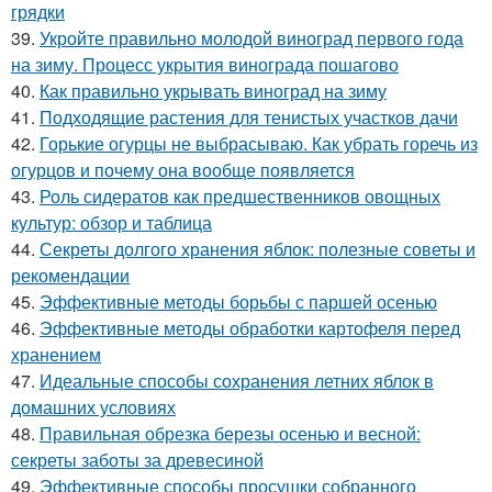
грядки
39.
Укройте правильно молодой виноград первого года
на зиму. Процесс укрытия винограда пошагово
40.
Как правильно укрывать виноград на зиму
41.
Подходящие растения для тенистых участков дачи
42.
Горькие огурцы не выбрасываю. Как убрать горечь из
огурцов и почему она вообще появляется
43.
Роль сидератов как предшественников овощных
культур: обзор и таблица
44.
Секреты долгого хранения яблок: полезные советы и
рекомендации
45.
Эффективные методы борьбы с паршей осенью
46.
Эффективные методы обработки картофеля перед
хранением
47.
Идеальные способы сохранения летних яблок в
домашних условиях
48.
Правильная обрезка березы осенью и весной:
секреты заботы за древесиной
49.
Эффективные способы просушки собранного