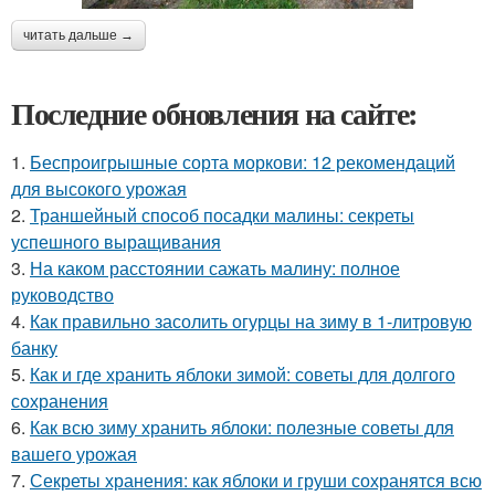
читать дальше →
Последние обновления на сайте:
1.
Беспроигрышные сорта моркови: 12 рекомендаций
для высокого урожая
2.
Траншейный способ посадки малины: секреты
успешного выращивания
3.
На каком расстоянии сажать малину: полное
руководство
4.
Как правильно засолить огурцы на зиму в 1-литровую
банку
5.
Как и где хранить яблоки зимой: советы для долгого
сохранения
6.
Как всю зиму хранить яблоки: полезные советы для
вашего урожая
7.
Секреты хранения: как яблоки и груши сохранятся всю