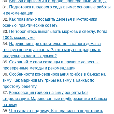
30.
Борьба с крысами в огороде: проверенные методы
31.
Подготовка плодового сада к зиме: основные работы
и рекомендации
32.
Как правильно посадить деревья и кустарники
осенью: практические советы
33.
Не торопитесь выкапывать морковь и свёклу. Когда
100% можно уже
34.
Нарушение при строительстве частного дома за
грязную проезжую часть. За что могут оштрафовать
владельцев частных домов?
35.
Сохраняйте свои саженцы в прикопе до весны:
проверенные методы и рекомендации
36.
Особенности консервирования грибов в банках на
зиму. Как мариновать грибы на зиму в банках по
простому рецепту
37.
Консервация грибов на зиму рецепты без
стерилизации. Маринованные подберезовики в банках
на зиму
38.
Что сажают под зиму. Как правильно подготовить