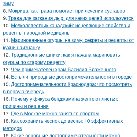
зиму
8.
Мокрица: как трава помогает при лечении суставов
9.
Трава для заткания дыр: для каких целей используется
10.
Мелколепестник канадский: исцеляющие свойства и
рецепты народной медицины
11.
Маринованные огурцы на зиму: секреты и рецепты от
кухни наизнанку
12.
Традиционные шпики: как я начала мариновать
огурцы по старому рецепту
13.
Чем примечателен храм Василия Блаженного
14.
Есть ли природные достопримечательности в городе
15.
Достопримечательности Краснодара: что посмотреть
в первую очередь
16.
Почему у фикуса бенджамина желтеют листья:
причины и решения
17.
Где в Москве можно заняться спортом
18.
Как сохранить чеснок до весны: 10 эффективных
методов
19.
Какие основные достопримечательности можно