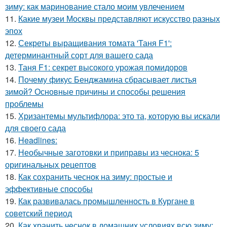
зиму: как маринование стало моим увлечением
11.
Какие музеи Москвы представляют искусство разных
эпох
12.
Секреты выращивания томата 'Таня F1':
детерминантный сорт для вашего сада
13.
Таня F1: секрет высокого урожая помидоров
14.
Почему фикус Бенджамина сбрасывает листья
зимой? Основные причины и способы решения
проблемы
15.
Хризантемы мультифлора: это та, которую вы искали
для своего сада
16.
Headlines:
17.
Необычные заготовки и приправы из чеснока: 5
оригинальных рецептов
18.
Как сохранить чеснок на зиму: простые и
эффективные способы
19.
Как развивалась промышленность в Кургане в
советский период
20.
Как хранить чеснок в домашних условиях всю зиму: