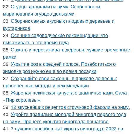
32.
Огурцы дольками на зиму. Особенности
маринования огурцов дольками
33.
Сборник самых вкусных плодовых деревьев и
кустарников
34.
Осенние садоводческие рекомендации: что
высаживать в это время года
35.
Сажать и пересаживать деревья: лучшие временные
рамки
36.
Укрытие роз в средней полосе. Позаботиться о
зимовке роз нужно еще во время посадки
37.
Сохраняйте свои саженцы в прикопе до весны:
проверенные методы и рекомендации
38.
Жареная пекинская капуста с шампиньонами. Салат
«Пир королевы»
39.
12 вкуснейших рецептов стручковой фасоли на зиму.
40.
Укройте правильно молодой виноград первого года
на зиму. Процесс укрытия винограда пошагово
41.
7 лучших способов, как укрыть виноград в 2023 на