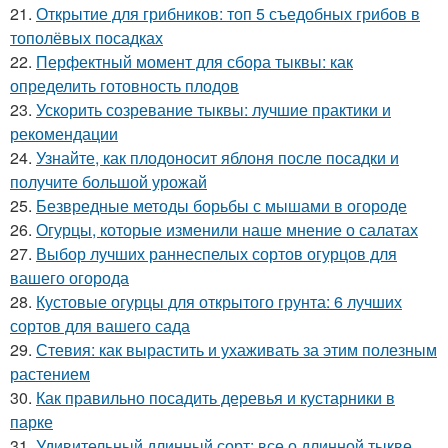
21.
Открытие для грибников: топ 5 съедобных грибов в
тополёвых посадках
22.
Перфектный момент для сбора тыквы: как
определить готовность плодов
23.
Ускорить созревание тыквы: лучшие практики и
рекомендации
24.
Узнайте, как плодоносит яблоня после посадки и
получите большой урожай
25.
Безвредные методы борьбы с мышами в огороде
26.
Огурцы, которые изменили наше мнение о салатах
27.
Выбор лучших раннеспелых сортов огурцов для
вашего огорода
28.
Кустовые огурцы для открытого грунта: 6 лучших
сортов для вашего сада
29.
Стевия: как вырастить и ухаживать за этим полезным
растением
30.
Как правильно посадить деревья и кустарники в
парке
31.
Удивительный длинный сорт: все о длинной тыкве