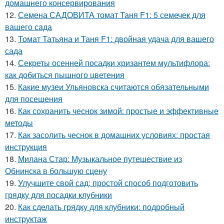
домашнего консервирования
12.
Семена САДОВИТА томат Таня F1: 5 семечек для
вашего сада
13.
Томат Татьяна и Таня F1: двойная удача для вашего
сада
14.
Секреты осенней посадки хризантем мультифлора:
как добиться пышного цветения
15.
Какие музеи Ульяновска считаются обязательными
для посещения
16.
Как сохранить чеснок зимой: простые и эффективные
методы
17.
Как засолить чеснок в домашних условиях: простая
инструкция
18.
Милана Стар: Музыкальное путешествие из
Обнинска в большую сцену
19.
Улучшите свой сад: простой способ подготовить
грядку для посадки клубники
20.
Как сделать грядку для клубники: подробный
инструктаж