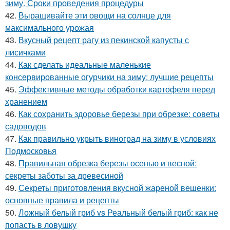
зиму. Сроки проведения процедуры
42.
Выращивайте эти овощи на солнце для
максимального урожая
43.
Вкусный рецепт рагу из пекинской капусты с
лисичками
44.
Как сделать идеальные маленькие
консервированные огурчики на зиму: лучшие рецепты
45.
Эффективные методы обработки картофеля перед
хранением
46.
Как сохранить здоровье березы при обрезке: советы
садоводов
47.
Как правильно укрыть виноград на зиму в условиях
Подмосковья
48.
Правильная обрезка березы осенью и весной:
секреты заботы за древесиной
49.
Секреты приготовления вкусной жареной вешенки:
основные правила и рецепты
50.
Ложный белый гриб vs Реальный белый гриб: как не
попасть в ловушку