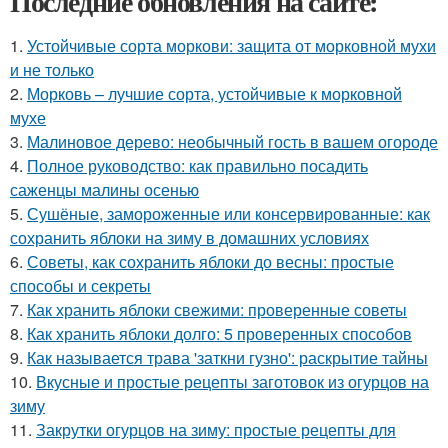
Последние обновления на сайте:
1.
Устойчивые сорта моркови: защита от морковной мухи
и не только
2.
Морковь – лучшие сорта, устойчивые к морковной
мухе
3.
Малиновое дерево: необычный гость в вашем огороде
4.
Полное руководство: как правильно посадить
саженцы малины осенью
5.
Сушёные, замороженные или консервированные: как
сохранить яблоки на зиму в домашних условиях
6.
Советы, как сохранить яблоки до весны: простые
способы и секреты
7.
Как хранить яблоки свежими: проверенные советы
8.
Как хранить яблоки долго: 5 проверенных способов
9.
Как называется трава 'заткни гузно': раскрытие тайны
10.
Вкусные и простые рецепты заготовок из огурцов на
зиму
11.
Закрутки огурцов на зиму: простые рецепты для