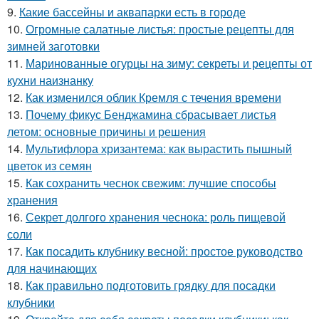
9.
Какие бассейны и аквапарки есть в городе
10.
Огромные салатные листья: простые рецепты для
зимней заготовки
11.
Маринованные огурцы на зиму: секреты и рецепты от
кухни наизнанку
12.
Как изменился облик Кремля с течения времени
13.
Почему фикус Бенджамина сбрасывает листья
летом: основные причины и решения
14.
Мультифлора хризантема: как вырастить пышный
цветок из семян
15.
Как сохранить чеснок свежим: лучшие способы
хранения
16.
Секрет долгого хранения чеснока: роль пищевой
соли
17.
Как посадить клубнику весной: простое руководство
для начинающих
18.
Как правильно подготовить грядку для посадки
клубники