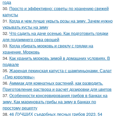
года
30.
Просто и эффективно: советы по хранению свежей
капусты
31.
Когда и чем лучше укрыть розы на зиму. Зачем нужно
укрывать кусты на зиму
32.
Что садить на даче осенью. Как подготовить грядки
для подзимнего сева овощей
33.
Когда убирать морковь и свеклу с грядки на
хранение. Морковь
34.
Как хранить морковь зимой в домашних условиях. В
подвале
35.
Жареная пекинская капуста с шампиньонами. Салат
«Пир королевы»
36.
Аммиак для комнатных растений, как разводить.
Приготовление раствора и расчет дозировки для цветов
37.
Особенности консервирования грибов в банках на
зиму. Как мариновать грибы на зиму в банках по
простому рецепту
38.
46 ЛУЧШИХ съедобных лесных грибов 2023. 54