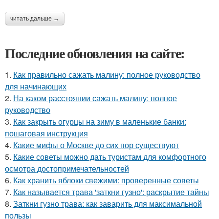
читать дальше →
Последние обновления на сайте:
1.
Как правильно сажать малину: полное руководство
для начинающих
2.
На каком расстоянии сажать малину: полное
руководство
3.
Как закрыть огурцы на зиму в маленькие банки:
пошаговая инструкция
4.
Какие мифы о Москве до сих пор существуют
5.
Какие советы можно дать туристам для комфортного
осмотра достопримечательностей
6.
Как хранить яблоки свежими: проверенные советы
7.
Как называется трава 'заткни гузно': раскрытие тайны
8.
Заткни гузно трава: как заварить для максимальной
пользы