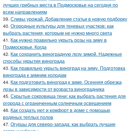
лучших грибных места в Подмосковье на сегодня по
всем направлениям
39.
Сливы урожай. Добавление статьи в новую подборку
40.
Огородные культуры для теневых участков: как
выбрать растения, которым не нужно много света
41.
Как нужно правильно укрыть розы на зиму в
Подмосковье. Когда
42.
Как сохранить виноградную лозу зимой. Надежные
способы укрытия винограда
43.
Как правильно укрыть виноград на зиму. Подготовка
винограда к зимним холодам
44.
Как подготовить виноград к зиме. Осенняя обрезка
лозы в зависимости от возраста виноградника
45.
Скрытые сокровища тени: как выбрать растения для
огорода с ограниченным солнечным освещением
46.
Как создать уют и комфорт в доме с помощью
водяных теплых полов
47.
Огурцы для северо-запада: как выбрать лучшие