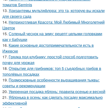
томатов Seminis
13.
Хризантемы мультифлора: это та, которую вы искали
для своего сада
14.
Неприхотливая Красота: Мой Любимый Многолетний
Цветок
15.
Соленый чеснок на зиму: рецепт целыми головками
как у бабушки
16.
Какие основные достопримечательности есть в
Ижевске
17.
Грядка под клубнику: простой способ подготовить
почву для урожая
18.
Открытие для грибников: топ 5 съедобных грибов в
тополёвых посадках
19.
Подмосковные особенности выращивания тыквы:
советы и рекомендации
20.
Уверенная посадка яблонь: правила осенью и весной
21.
Яблонька в осень: как сделать посадку максимально
эффективной