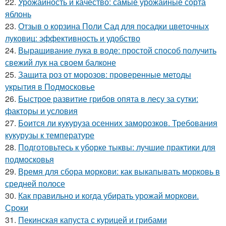
22.
Урожайность и качество: самые урожайные сорта
яблонь
23.
Отзыв о корзина Поли Сад для посадки цветочных
луковиц: эффективность и удобство
24.
Выращивание лука в воде: простой способ получить
свежий лук на своем балконе
25.
Защита роз от морозов: проверенные методы
укрытия в Подмосковье
26.
Быстрое развитие грибов опята в лесу за сутки:
факторы и условия
27.
Боится ли кукуруза осенних заморозков. Требования
кукурузы к температуре
28.
Подготовьтесь к уборке тыквы: лучшие практики для
подмосковья
29.
Время для сбора моркови: как выкапывать морковь в
средней полосе
30.
Как правильно и когда убирать урожай моркови.
Сроки
31.
Пекинская капуста с курицей и грибами