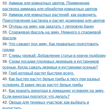
32.
Аммиак для комнатных цветов. Применение
раствора аммиака для обработки комнатных цветов
33.
Аммиак для комнатных растений, как разводить.
Приготовление раствора и расчет дозировки для цветов
34.
Огурцы на зиму: как закатать 1 литровую банку
35.
Спаржевая фасоль на зиму. Немного о спаржевой
фасоли
36.
Что сажают под зиму. Как правильно подготовить
грядки
37.
Сливы урожай. Добавление статьи в новую подборку
38.
Сроки посадки плодовых деревьев и кустарников
осенью. Когда сажать деревья и кустарники осенью?
39.
Гриб который растет быстрее всего.
40.
Как быстро растут белые грибы в лесу при разных
условиях. В каких лесах растут белые грибы
41.
Как хранить виноград в домашних условиях на зиму.
Если виноград портится: что делать?
42.
Овощи для теневых участков: как выбрать и
вырастить