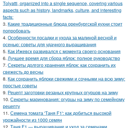
Tolyatti, organized into a single sequence, covering various
aspects such as history, landmarks, culture, and interesting
facts:
3.
Какие традиционные блюда оренбургской кухни стоит
попробовать
4.
Особенности посадки и ухода за малиной весной и
осенью: советы для удачного выращивания
5.
Как Ижевск развивался с момента своего основания
6.
Лучшее время для сбора яблок: полное руководство
7.
Секреты долгого хранения яблок: как сохранить их
свежесть до весны
8.
Как сохранить яблоки свежими и сочными на всю зиму:
простые советы
9.
Рецепт заготовки резаных крупных огурцов на зиму
10.
Секреты маринования: огурцы на зиму по семейному
рецепту
11.
Семена томата 'Таня F1': как добиться высокой
урожайности из 1000 семян
12.
Таня F1 — выращивание и уход за семенами