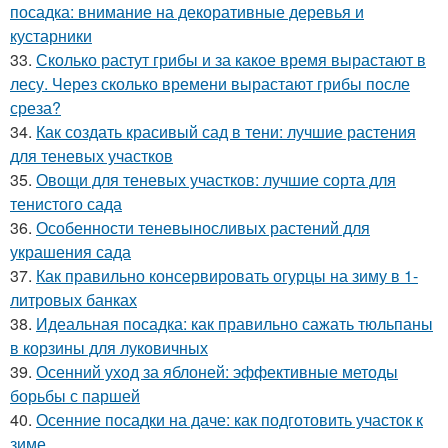
посадка: внимание на декоративные деревья и
кустарники
33.
Сколько растут грибы и за какое время вырастают в
лесу. Через сколько времени вырастают грибы после
среза?
34.
Как создать красивый сад в тени: лучшие растения
для теневых участков
35.
Овощи для теневых участков: лучшие сорта для
тенистого сада
36.
Особенности теневыносливых растений для
украшения сада
37.
Как правильно консервировать огурцы на зиму в 1-
литровых банках
38.
Идеальная посадка: как правильно сажать тюльпаны
в корзины для луковичных
39.
Осенний уход за яблоней: эффективные методы
борьбы с паршей
40.
Осенние посадки на даче: как подготовить участок к
зиме