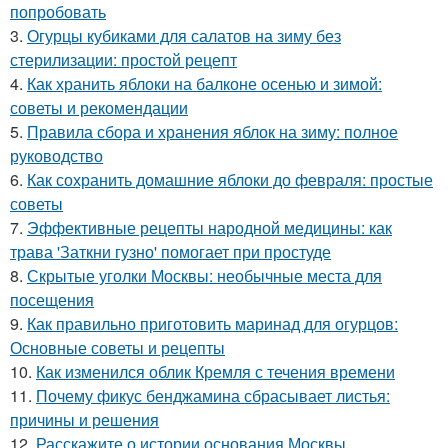
попробовать
3.
Огурцы кубиками для салатов на зиму без
стерилизации: простой рецепт
4.
Как хранить яблоки на балконе осенью и зимой:
советы и рекомендации
5.
Правила сбора и хранения яблок на зиму: полное
руководство
6.
Как сохранить домашние яблоки до февраля: простые
советы
7.
Эффективные рецепты народной медицины: как
трава 'Заткни гузно' помогает при простуде
8.
Скрытые уголки Москвы: необычные места для
посещения
9.
Как правильно приготовить маринад для огурцов:
Основные советы и рецепты
10.
Как изменился облик Кремля с течения времени
11.
Почему фикус бенджамина сбрасывает листья:
причины и решения
12.
Расскажите о истории основания Москвы