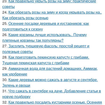
23.
Как правильно укрыть розы на зиму: практические
советы
24.
Как обрезать розы на зиму и когда укрывать розы на..
Как обрезать розы осенью
25.
Осенние посадки деревьев и кустарников: как
подготовиться к сезону
26.
Какие корзины лучше использовать.. Почему
плетеные корзины так популярны?
27.
Засолить туршевую фасоль: простой рецепт и
полезные советы
28.
Как приготовить пекинскую капусту с грибами.
Тушеная пекинская капуста с грибами
29.
Аммиачная вода для растений домашних. Аммиак,
как удобрение
30.
Какие деревья можно сажать в августе и сентябре.
Зелень и овощи
31.
Что сажать в сентябре на даче. Добавление статьи в
новую подборку
32.
Как правильно посадить кустарники осенью. Осенняя