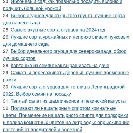
23.
Яблоневый сад: как правильно посадить яблоню и
получить большой урожай
24.
Выбор огурцов для открытого грунта: лучшие сорта
для вашего сада
25.
Самые вкусные сорта огурцов на 2024 год
26.
Лучшие сорта урожайных и неприхотливых пучковых
для домашнего сада
27.
Выбор идеального огурца для северо-запада: обзор
лучших сортов
28.
Картошка из семян: как выращивать на даче
29.
Сажать и пересаживать деревья: лучшие временные
рамки
30.
Лучшие сорта огурцов для теплиц в Ленинградской
2022. Выбор семян на посадку
31.
Теплый салат из шампиньонов и пекинской капусты
32.
Поливают ли нашатырным спиртом комнатные
цветы. Применение нашатырного спирта для подкормки
и полива комнатных цветов на литр воды: опрыскивание
растений от вредителей и болезней