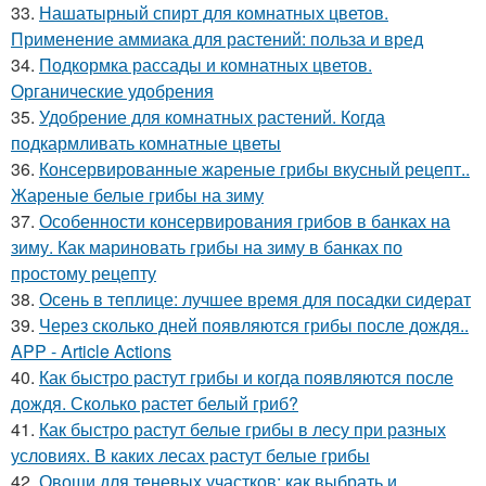
33.
Нашатырный спирт для комнатных цветов.
Применение аммиака для растений: польза и вред
34.
Подкормка рассады и комнатных цветов.
Органические удобрения
35.
Удобрение для комнатных растений. Когда
подкармливать комнатные цветы
36.
Консервированные жареные грибы вкусный рецепт..
Жареные белые грибы на зиму
37.
Особенности консервирования грибов в банках на
зиму. Как мариновать грибы на зиму в банках по
простому рецепту
38.
Осень в теплице: лучшее время для посадки сидерат
39.
Через сколько дней появляются грибы после дождя..
APP - Article Actions
40.
Как быстро растут грибы и когда появляются после
дождя. Сколько растет белый гриб?
41.
Как быстро растут белые грибы в лесу при разных
условиях. В каких лесах растут белые грибы
42.
Овощи для теневых участков: как выбрать и