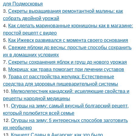
для Подмосковья
3.
Секреты выращивания ремонтантной малины: как
собрать двойной урожай
4.
Как сделать маринованные корнишоны как в магазине:
простой рецепт с видео
5.
Как Ижевск развивался с момента своего основания
6.
Свежие яблоки до весны: простые способы сохранить
их в домашних условиях
7.
Секреты сохранения яблок и груш до нового урожая
8.
Мокрица: как трава помогает при лечении суставов
9.
Трава от расстройства желудка: Естественные
средства для здоровья пищеварительной системы
10.
Мелколепестник канадский: исцеляющие свойства и
рецепты народной медицины
11.
Огурцы на зиму: самый вкусный болгарский рецепт,
который полюбится всей семье
12.
Огурцы на зиму: 5 интересных способов заготовить
их необычно
13.
Концерт Славы в Ангарске: как это было